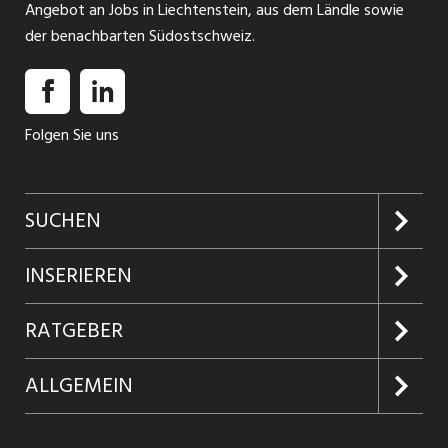
Angebot an Jobs in Liechtenstein, aus dem Ländle sowie
der benachbarten Südostschweiz.
Folgen Sie uns
SUCHEN
Jobs suchen
INSERIEREN
Jobabo
Kundenlogin
RATGEBER
Firmen entdecken
Inserieren
Glossar
ALLGEMEIN
Jobs in Graubünden
Produkte
Ratgeber Arbeit
Über uns