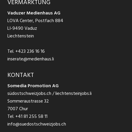
VERMARKTUNG
Jobs in St. Gallen
Schnittstelle
Ratgeber Ausbildung / Weiterbildung
AGB
Vaduzer Medienhaus AG
Jobs in Glarus
LOVA Center, Postfach 884
Ratgeber Bewerbung / Rekrutierung
Datenschutzbestimmungen
LI-9490 Vaduz
Jobs in der Südostschweiz
Liechtenstein
Nutzungsbedingungen
Festanstellungen
Tel.
+423 236 16 16
Impressum
Temporär Jobs
inserate@medienhaus.li
Teilzeit Jobs
KONTAKT
Somedia Promotion AG
Praktikum
südostschweizjobs.ch / liechtensteinjobs.li
Sommeraustrasse 32
7007 Chur
Tel.
+41 81 255 58 11
info@suedostschweizjobs.ch