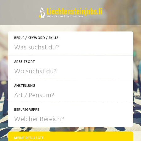
JETZT BEWERBEN
BERUF / KEYWORD / SKILLS
ARBEITSORT
ANSTELLUNG
BERUFSGRUPPE
JOB-TYP
10-100%
Festanstellung
MEINE RESULTATE
Bank, Versicherung