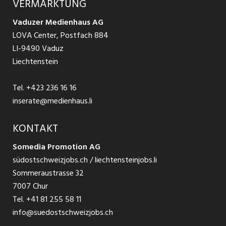
VERMARKTUNG
Jobs in St. Gallen
Schnittstelle
Ratgeber Ausbildung / Weiterbildung
AGB
Vaduzer Medienhaus AG
Jobs in Glarus
LOVA Center, Postfach 884
Ratgeber Bewerbung / Rekrutierung
Datenschutzbestimmungen
LI-9490 Vaduz
Jobs in der Südostschweiz
Liechtenstein
Nutzungsbedingungen
Festanstellungen
Tel.
+423 236 16 16
Impressum
Temporär Jobs
inserate@medienhaus.li
Teilzeit Jobs
KONTAKT
Somedia Promotion AG
Praktikum
südostschweizjobs.ch / liechtensteinjobs.li
Sommeraustrasse 32
7007 Chur
Tel.
+41 81 255 58 11
info@suedostschweizjobs.ch