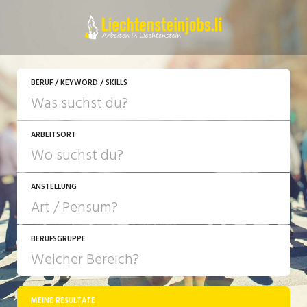
JETZT BEWERBEN
BERUF / KEYWORD / SKILLS
ARBEITSORT
ANSTELLUNG
BERUFSGRUPPE
JOB-TYP
10-100%
Festanstellung
MEINE RESULTATE
Bank, Versicherung