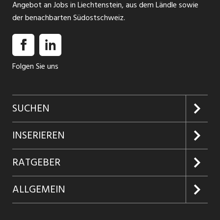
Angebot an Jobs in Liechtenstein, aus dem Ländle sowie
der benachbarten Südostschweiz.
Folgen Sie uns
SUCHEN
Jobs suchen
INSERIEREN
Jobabo
Kundenlogin
RATGEBER
Firmen entdecken
Inserieren
Glossar
ALLGEMEIN
Jobs in Graubünden
Produkte
Ratgeber Arbeit
Über uns