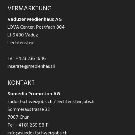
Ratgeber Arbeit
Über uns
VERMARKTUNG
Jobs in St. Gallen
Schnittstelle
Ratgeber Ausbildung / Weiterbildung
AGB
Vaduzer Medienhaus AG
Jobs in Glarus
LOVA Center, Postfach 884
Ratgeber Bewerbung / Rekrutierung
Datenschutzbestimmungen
LI-9490 Vaduz
Jobs in der Südostschweiz
Liechtenstein
Nutzungsbedingungen
Festanstellungen
Tel.
+423 236 16 16
Impressum
Temporär Jobs
inserate@medienhaus.li
Teilzeit Jobs
KONTAKT
Somedia Promotion AG
Praktikum
südostschweizjobs.ch / liechtensteinjobs.li
Sommeraustrasse 32
7007 Chur
Tel.
+41 81 255 58 11
info@suedostschweizjobs.ch