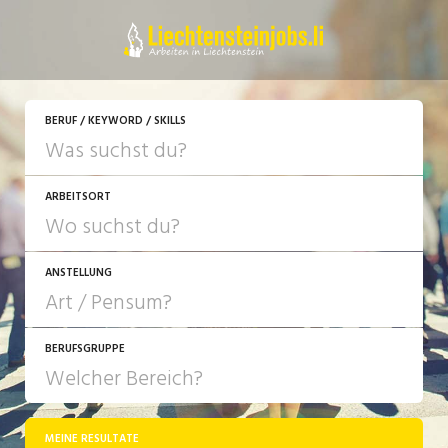
JETZT BEWERBEN
BERUF / KEYWORD / SKILLS
ARBEITSORT
ANSTELLUNG
BERUFSGRUPPE
JOB-TYP
10-100%
Festanstellung
MEINE RESULTATE
Bank, Versicherung