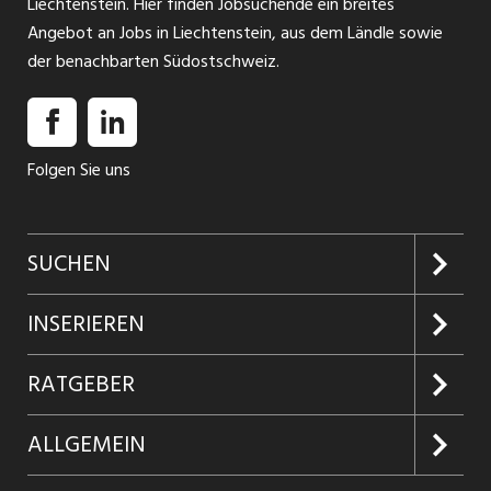
Liechtenstein. Hier finden Jobsuchende ein breites
Angebot an Jobs in Liechtenstein, aus dem Ländle sowie
der benachbarten Südostschweiz.
Folgen Sie uns
SUCHEN
Jobs suchen
INSERIEREN
Jobabo
Kundenlogin
RATGEBER
Firmen entdecken
Inserieren
Glossar
ALLGEMEIN
Jobs in Graubünden
Produkte