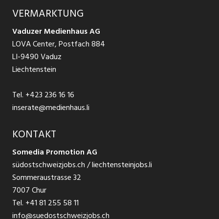
Ratgeber Arbeit
Über uns
VERMARKTUNG
Jobs in St. Gallen
Schnittstelle
Ratgeber Ausbildung / Weiterbildung
AGB
Vaduzer Medienhaus AG
Jobs in Glarus
LOVA Center, Postfach 884
Ratgeber Bewerbung / Rekrutierung
Datenschutzbestimmungen
LI-9490 Vaduz
Jobs in der Südostschweiz
Liechtenstein
Nutzungsbedingungen
Festanstellungen
Tel.
+423 236 16 16
Impressum
Temporär Jobs
inserate@medienhaus.li
Teilzeit Jobs
KONTAKT
Somedia Promotion AG
Praktikum
südostschweizjobs.ch / liechtensteinjobs.li
Sommeraustrasse 32
7007 Chur
Tel.
+41 81 255 58 11
info@suedostschweizjobs.ch