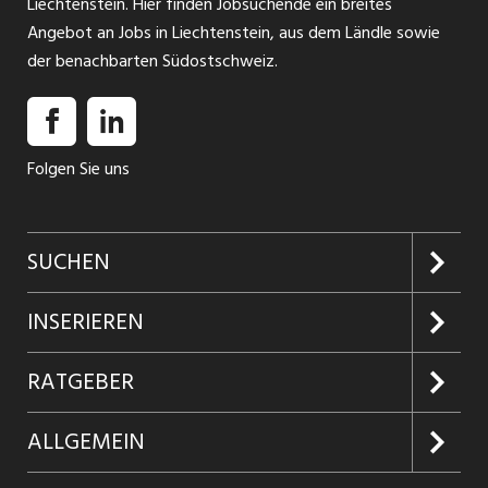
Liechtenstein. Hier finden Jobsuchende ein breites
Angebot an Jobs in Liechtenstein, aus dem Ländle sowie
der benachbarten Südostschweiz.
Folgen Sie uns
SUCHEN
Jobs suchen
INSERIEREN
Jobabo
Kundenlogin
RATGEBER
Firmen entdecken
Inserieren
Glossar
ALLGEMEIN
Jobs in Graubünden
Produkte