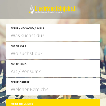
JETZT BEWERBEN
BERUF / KEYWORD / SKILLS
ARBEITSORT
ANSTELLUNG
BERUFSGRUPPE
JOB-TYP
10-100%
Festanstellung
MEINE RESULTATE
Bank, Versicherung