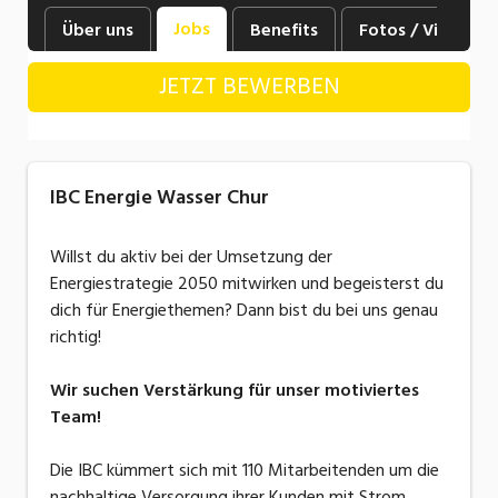
Industrie, Maschinenbau, Anlagenbau,
Jobs
Über uns
Benefits
Fotos / Videos
Produktion
JETZT BEWERBEN
Informatik, Telekommunikation
Kaufm. Berufe, Kundendienst, Verwaltung
Körperpflege, Wellness
IBC Energie Wasser Chur
Marketing, Kommunikation, Medien, Druck
Willst du aktiv bei der Umsetzung der
Mechanik, Elektronik, Optik, Textil (Fertigung)
Energiestrategie 2050 mitwirken und begeisterst du
dich für Energiethemen? Dann bist du bei uns genau
Medizin, Gesundheitswesen, Pflege
richtig!
Sicherheit, Rettung, Polizei, Zoll
Wir suchen Verstärkung für unser motiviertes
Verkauf, Handel, Kundenberatung,
Team!
Aussendienst
Die IBC kümmert sich mit 110 Mitarbeitenden um die
nachhaltige Versorgung ihrer Kunden mit Strom,