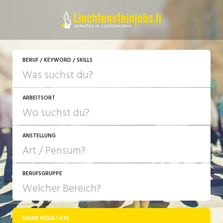
JETZT BEWERBEN
BERUF / KEYWORD / SKILLS
ARBEITSORT
ANSTELLUNG
BERUFSGRUPPE
JOB-TYP
10-100%
Festanstellung
MEINE RESULTATE
Bank, Versicherung