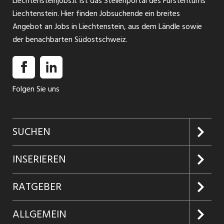
Liechtensteinjobs.li. ist das Stellenportal des Fürstentums
Liechtenstein. Hier finden Jobsuchende ein breites
Angebot an Jobs in Liechtenstein, aus dem Ländle sowie
der benachbarten Südostschweiz.
Folgen Sie uns
SUCHEN
Jobs suchen
INSERIEREN
Jobabo
Kundenlogin
RATGEBER
Firmen entdecken
Inserieren
Glossar
ALLGEMEIN