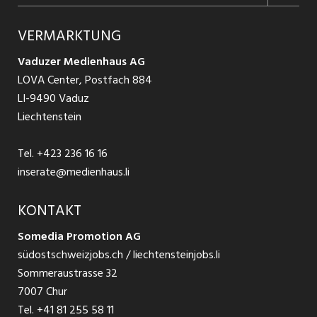
Jobs in Graubünden
Produkte
Ratgeber Arbeit
Über uns
VERMARKTUNG
Jobs in St. Gallen
Schnittstelle
Ratgeber Ausbildung / Weiterbildung
AGB
Vaduzer Medienhaus AG
Jobs in Glarus
LOVA Center, Postfach 884
Ratgeber Bewerbung / Rekrutierung
Datenschutzbestimmungen
LI-9490 Vaduz
Jobs in der Südostschweiz
Liechtenstein
Nutzungsbedingungen
Festanstellungen
Tel.
+423 236 16 16
Impressum
Temporär Jobs
inserate@medienhaus.li
Teilzeit Jobs
KONTAKT
Somedia Promotion AG
Praktikum
südostschweizjobs.ch / liechtensteinjobs.li
Sommeraustrasse 32
7007 Chur
Tel.
+41 81 255 58 11