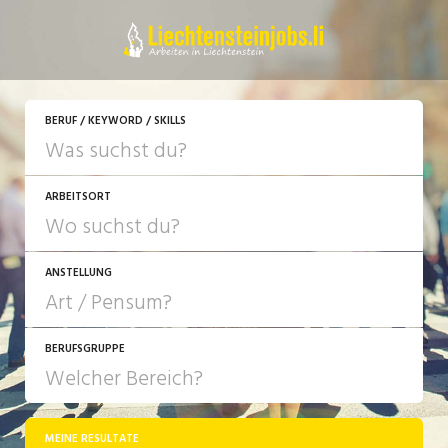
JETZT BEWERBEN
BERUF / KEYWORD / SKILLS
ARBEITSORT
ANSTELLUNG
BERUFSGRUPPE
JOB-TYP
10-100%
Festanstellung
MEINE RESULTATE
Bank, Versicherung