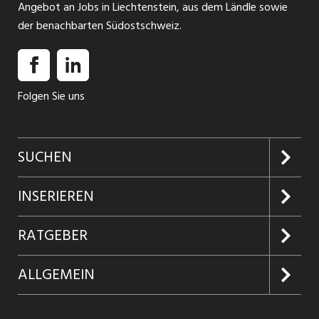
Angebot an Jobs in Liechtenstein, aus dem Ländle sowie
der benachbarten Südostschweiz.
Folgen Sie uns
SUCHEN
Jobs suchen
INSERIEREN
Jobabo
Kundenlogin
RATGEBER
Firmen entdecken
Inserieren
Glossar
ALLGEMEIN
Jobs in Graubünden
Produkte
Ratgeber Arbeit
Über uns