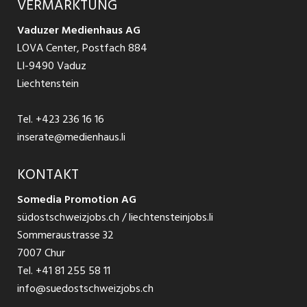
VERMARKTUNG
Jobs in St. Gallen
Schnittstelle
Ratgeber Ausbildung / Weiterbildung
AGB
Vaduzer Medienhaus AG
Jobs in Glarus
LOVA Center, Postfach 884
Ratgeber Bewerbung / Rekrutierung
Datenschutzbestimmungen
LI-9490 Vaduz
Jobs in der Südostschweiz
Liechtenstein
Nutzungsbedingungen
Festanstellungen
Tel.
+423 236 16 16
Impressum
Temporär Jobs
inserate@medienhaus.li
Teilzeit Jobs
KONTAKT
Somedia Promotion AG
Praktikum
südostschweizjobs.ch / liechtensteinjobs.li
Sommeraustrasse 32
7007 Chur
Tel.
+41 81 255 58 11
info@suedostschweizjobs.ch