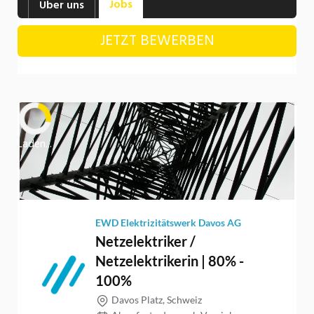
Jobs
Über uns
Industrie, Maschinenbau, Anlagenbau,
Produktion
JETZT BEWERBEN
Informatik, Telekommunikation
Kaufm. Berufe, Kundendienst, Verwaltung
Körperpflege, Wellness
Marketing, Kommunikation, Medien, Druck
Laden...
Mechanik, Elektronik, Optik, Textil (Fertigung)
Medizin, Gesundheitswesen, Pflege
Sicherheit, Rettung, Polizei, Zoll
Verkauf, Handel, Kundenberatung,
Aussendienst