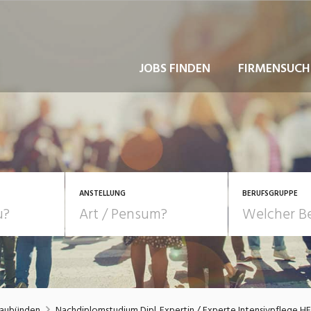
JOBS FINDEN
FIRMENSUCH
ANSTELLUNG
BERUFSGRUPPE
Bildung, Kunst, Design
10-100%
Pensum
POSITION
au, Handwerk, Elektro
Berufe, Sport
Temporär (befristet)
Führung
Einkauf, Logistik, Tra
raubünden
Nachdiplomstudium Dipl. Expertin / Experte Intensivpflege HF 