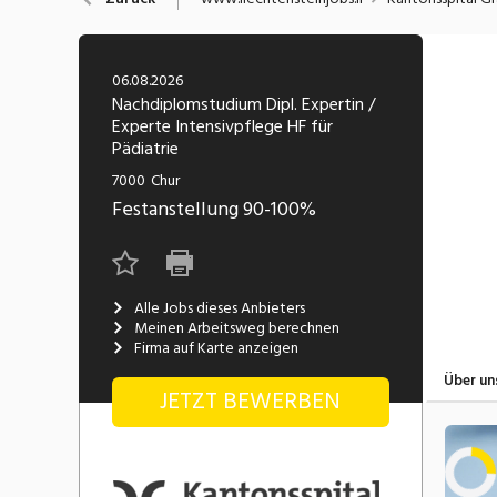
Chemie, Pharma, Biotechnologie
C
Freelance
Fi
Engineering, Technik, Architektur
06.08.2026
R
Lehrstelle
Nachdiplomstudium Dipl. Expertin /
Experte Intensivpflege HF für
Gastronomie, Hotellerie,
I
Pädiatrie
Tourismus, Lebensmittel
R
7000
Chur
K
Informatik, Telekommunikation
Festanstellung
90-100%
V
Marketing, Kommunikation,
Me
Medien, Druck
(F
Alle Jobs dieses Anbieters
Meinen Arbeitsweg berechnen
V
Sicherheit, Rettung, Polizei, Zoll
Firma auf Karte anzeigen
A
Über un
JETZT BEWERBEN