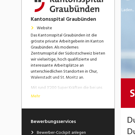
Laden...
Kantonsspital Graubünden
Website
Das Kantonsspital Graubünden ist die
grösste private Arbeitgeberin im Kanton
Graubünden. Als modernes
Zentrumsspital der Südostschweiz bieten
wir vielseitige, hoch qualifizierte und
interessante Arbeitsplätze an
unterschiedlichen Standorten in Chur,
Walenstadt und St. Moritz an.
Mit rund 3'200 Super Kräften die bei uns
arbeiten, verfügen wir über eine
Mehr
attraktive Grösse: wir sind klein genug,
dass jede:r Mitarbeiter:in noch spürt, dass
ihr bzw. sein Einsatz zählt. Wir sind aber
gross genug, um modernste Ausstattung
Bewerbungsservices
und Methoden zu finanzieren, sodass
Spitzenmedizin angeboten werden
Bewerber-Cockpit anlegen