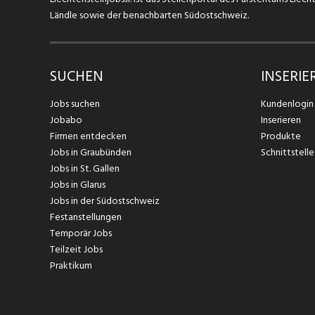
Ländle sowie der benachbarten Südostschweiz.
SUCHEN
INSERIE
Jobs suchen
Kundenlogin
Jobabo
Inserieren
Firmen entdecken
Produkte
Jobs in Graubünden
Schnittstelle
Jobs in St. Gallen
Jobs in Glarus
Jobs in der Südostschweiz
Festanstellungen
Temporär Jobs
Teilzeit Jobs
Praktikum