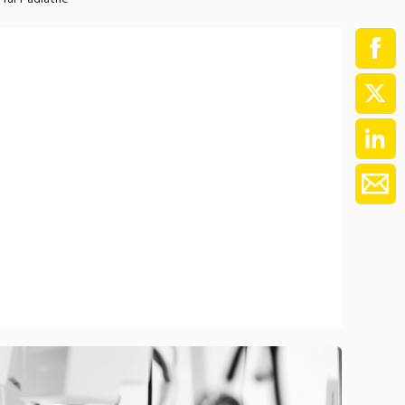
ment / Kader
chaft,
au,
on
ss
swesen,