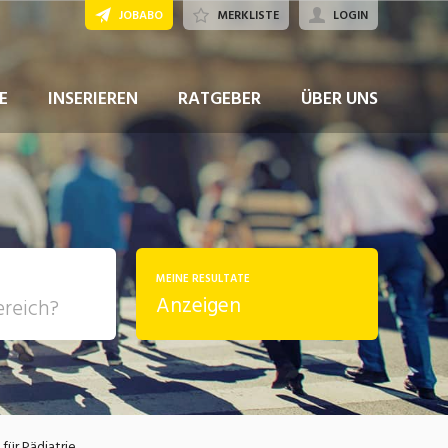
JOBABO
MERKLISTE
LOGIN
JETZT BEWERBEN
E
INSERIEREN
RATGEBER
ÜBER UNS
MEINE RESULTATE
Anzeigen
, Soziale
sposition
nsport,
für Pädiatrie