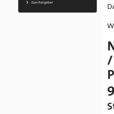
kann.
Zum Ratgeber
Bei uns im Kantonsspital gibt es viele
spannende Arbeitsbereiche und Jobs,
dies nicht nur im medizinischen Bereich.
Wir bieten insgesamt über 50
verschiedene Berufe an - von der
Administration, IT, Küche, Pflege bis hin
zur Spitaltechnik oder zum
Transportdienst, um nur einige zu nennen.
Damit ermöglichen wir interessante
Karrierepfade. Klingt verrückt, aber bei
uns ist fast alles möglich. Du musst es nur
wollen und selbst in die Hand nehmen.
Hier findest du unsere offenen Stellen:
Offene Stellen im Kantonsspital
Graubünden
Wir freuen uns auf deine Bewerbung!