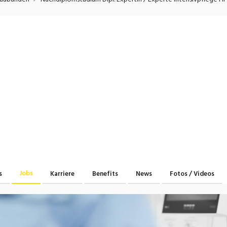
onsulting, Human Resources
Verkehr
Praktikum
Manage
nanzen, Controlling, Treuhand,
Gartenbau, Landwirts
echt
Forstwirtschaft
Ferienjob
mmobilien, Facility Management,
Industrie, Maschinenb
einigung
Anlagenbau, Produkti
aufm. Berufe, Kundendienst,
Körperpflege, Wellne
erwaltung
chanik, Elektronik, Optik, Textil
Medizin, Gesundheit
ertigung)
Pflege
erkauf, Handel, Kundenberatung,
ussendienst
Jobs
s
Karriere
Benefits
News
Fotos / Videos