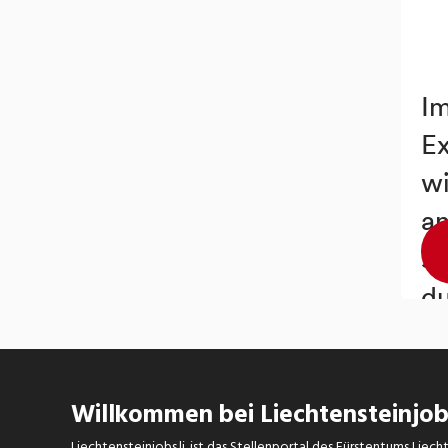
Willkommen bei Liechtensteinjobs
Liechtensteinjobs.li. ist das Stellenportal des Fürstentums Lie