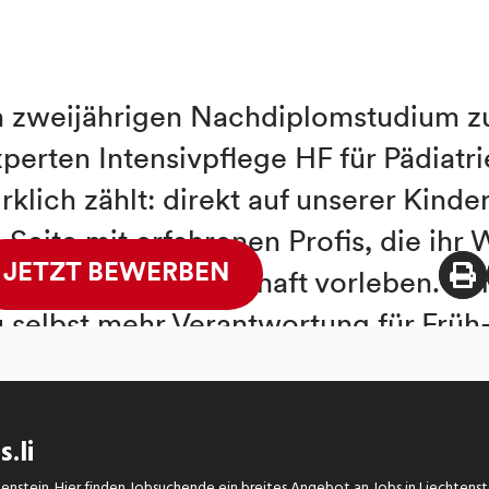
.li
chtenstein. Hier finden Jobsuchende ein breites Angebot an Jobs in Liechtens