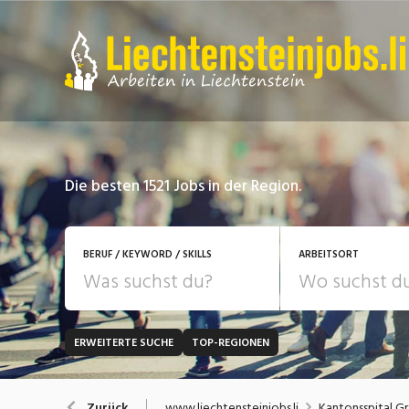
Die besten 1521 Jobs in der Region.
BERUF / KEYWORD / SKILLS
ARBEITSORT
ERWEITERTE SUCHE
TOP-REGIONEN
JOB-TYP
Bank, Versicherung
B
Festanstellung
www.liechtensteinjobs.li
Kantonsspital G
Zurück