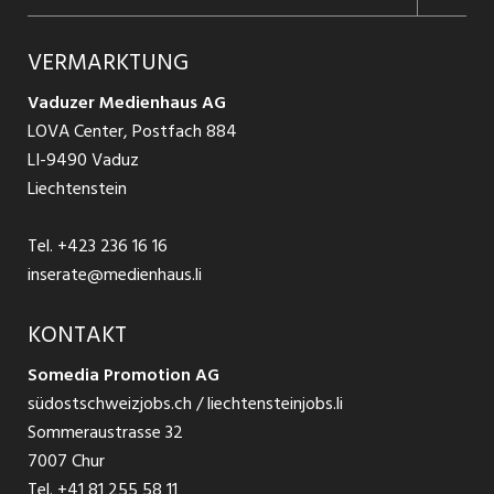
Jobs in Graubünden
Produkte
Ratgeber Arbeit
Über uns
VERMARKTUNG
Jobs in St. Gallen
Schnittstelle
Ratgeber Ausbildung / Weiterbildung
AGB
Vaduzer Medienhaus AG
Jobs in Glarus
LOVA Center, Postfach 884
Ratgeber Bewerbung / Rekrutierung
Datenschutzbestimmungen
LI-9490 Vaduz
Jobs in der Südostschweiz
Liechtenstein
Nutzungsbedingungen
Festanstellungen
Tel.
+423 236 16 16
Impressum
Temporär Jobs
inserate@medienhaus.li
Teilzeit Jobs
KONTAKT
Somedia Promotion AG
Praktikum
südostschweizjobs.ch / liechtensteinjobs.li
Sommeraustrasse 32
7007 Chur
Tel.
+41 81 255 58 11