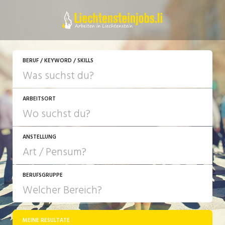
JETZT BEWERBEN
BERUF / KEYWORD / SKILLS
ARBEITSORT
ANSTELLUNG
BERUFSGRUPPE
JOB-TYP
10-100%
Festanstellung
MEINE RESULTATE
Bank, Versicherung