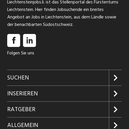
Liechtensteinjobs.li. ist das Stellenportal des Fürstentums
Liechtenstein. Hier finden Jobsuchende ein breites
Angebot an Jobs in Liechtenstein, aus dem Ländle sowie
der benachbarten Südostschweiz.
Folgen Sie uns
SUCHEN
Jobs suchen
INSERIEREN
Jobabo
Kundenlogin
RATGEBER
Firmen entdecken
Inserieren
Glossar
ALLGEMEIN