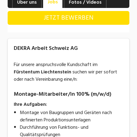
Jobs
Über uns
Fotos / Videos
Industrie, Maschinenbau, Anlagenbau,
Produktion
JETZT BEWERBEN
Informatik, Telekommunikation
Kaufm. Berufe, Kundendienst, Verwaltung
DEKRA Arbeit Schweiz AG
Körperpflege, Wellness
Marketing, Kommunikation, Medien, Druck
Für unsere anspruchsvolle Kundschaft im
Fürstentum Liechtenstein
suchen wir per sofort
Mechanik, Elektronik, Optik, Textil (Fertigung)
oder nach Vereinbarung eine/n:
Medizin, Gesundheitswesen, Pflege
Montage-Mitarbeiter/in 100% (m/w/d)
Sicherheit, Rettung, Polizei, Zoll
Ihre Aufgaben:
Verkauf, Handel, Kundenberatung,
Montage von Baugruppen und Geräten nach
Aussendienst
definierten Produktionsunterlagen
Durchführung von Funktions- und
Qualitätsprüfungen