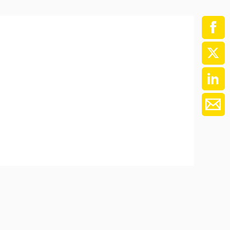
ment / Kader
chaft,
au,
on
ss
swesen,