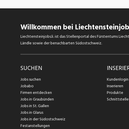
schneesicheren Pistenkilometern,
doppelt so vielen urchigen Berghütten
und rekordverdächtigen Sonnentagen.
Und auch im Sommer bietet Arosa
Willkommen bei Liechtensteinjobs
Lenzerheide zu Fuss, per Bike oder auf
dem See zahlreiche Freizeitaktivitäten.
Liechtensteinjobs.li. ist das Stellenportal des Fürstentums Lie
Ländle sowie der benachbarten Südostschweiz.
SUCHEN
INSERIE
Jobs suchen
Kundenlogin
Jobabo
Inserieren
Firmen entdecken
Produkte
Jobs in Graubünden
Schnittstelle
Jobs in St. Gallen
Jobs in Glarus
Jobs in der Südostschweiz
Festanstellungen