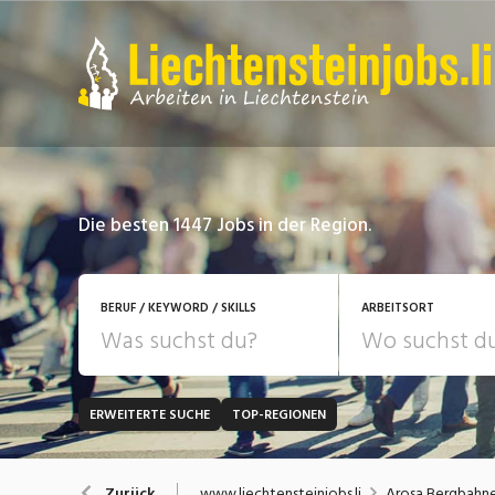
Die besten 1447 Jobs in der Region.
BERUF / KEYWORD / SKILLS
ARBEITSORT
ERWEITERTE SUCHE
TOP-REGIONEN
JOB-TYP
Bank, Versicherung
B
Festanstellung
www.liechtensteinjobs.li
Arosa Bergbahn
Zurück