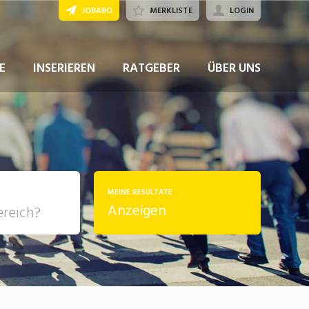
JOBABO
MERKLISTE
LOGIN
JETZT BEWERBEN
E
INSERIEREN
RATGEBER
ÜBER UNS
MEINE RESULTATE
Anzeigen
, Soziale
sposition
nsport,