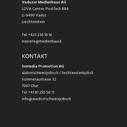
Vaduzer Medienhaus AG
LOVA Center, Postfach 884
LI-9490 Vaduz
Liechtenstein
Tel.
+423 236 16 16
inserate@medienhaus.li
KONTAKT
Somedia Promotion AG
südostschweizjobs.ch / liechtensteinjobs.li
Sommeraustrasse 32
7007 Chur
Tel.
+41 81 255 58 11
info@suedostschweizjobs.ch