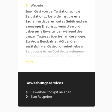
Website
Einen Gast von der Talstation auf die
Bergstation zu befördern ist die eine
Sache. Ihm dabei ein gutes Gefühl und ein
einmaliges Erlebnis zu vermitteln und
dabei seine Erwartungen während des
ganzen Tages zu übertreffen die andere.
Zur Arosa Bergbahnen AG gehören
zusätzlich vier Gastronomiebetriebe am
Berg sowie ein im Dorf Arosa gelegener
Beherbergungsbetrieb. Mit knapp 60
Jahresmitarbeitenden und gut 40
Mehr
Saisonmitarbeitenden im Sommer und
knapp 240 im Winter ist die Arosa
Bergbahnen AG einer der wichtigsten
Arbeitgeber in der Region.
Bewerbungsservices
Die beiden bekannten Ferienregionen
Bewerber-Cockpit anlegen
Arosa und Lenzerheide sind seit der
Zum Ratgeber
Eröffnung der Urdenbahn im Januar 2014
miteinander verbunden. Entstanden ist
ein Schneesportparadies mit 225