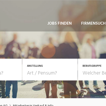
JOBS FINDEN
FIRMENSUCH
ANSTELLUNG
BERUFSGRUPPE
Bildung, Kunst, Design
10-100%
Pensum
POSITION
au, Handwerk, Elektro
Berufe, Sport
Temporär (befristet)
Führung
Einkauf, Logistik, Tra
en AG
Mitarbeiter:in Verkauf & Info