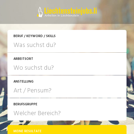
JETZT BEWERBEN
BERUF / KEYWORD / SKILLS
ARBEITSORT
ANSTELLUNG
BERUFSGRUPPE
JOB-TYP
10-100%
Festanstellung
MEINE RESULTATE
Bank, Versicherung