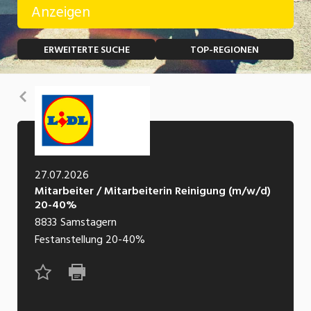
Anzeigen
Temporär (befristet)
Bau, Handwerk, Elektro
ERWEITERTE SUCHE
TOP-REGIONEN
Bildung, Kunst, Design, Soziale Berufe, Sport
Freelance
Chemie, Pharma, Biotechnologie
Praktikum
Zurück
Consulting, Human Resources
Lehrstelle
Einkauf, Logistik, Transport, Verkehr
Ferienjob
Engineering, Technik, Architektur
27.07.2026
Mitarbeiter / Mitarbeiterin Reinigung (m/w/d)
POSITION
Finanzen, Controlling, Treuhand, Recht
20-40%
8833
Samstagern
Gartenbau, Landwirtschaft, Forstwirtschaft
Führungsposition
Festanstellung
20-40%
Gastronomie, Hotellerie, Tourismus,
Management / Kader
Lebensmittel
Immobilien, Facility Management, Reinigung