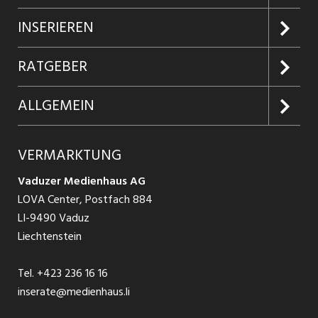
Jobs suchen
INSERIEREN
Jobabo
Kundenlogin
RATGEBER
Firmen entdecken
Inserieren
Glossar
ALLGEMEIN
Jobs in Graubünden
Produkte
Ratgeber Arbeit
Über uns
VERMARKTUNG
Jobs in St. Gallen
Schnittstelle
Ratgeber Ausbildung / Weiterbildung
AGB
Vaduzer Medienhaus AG
Jobs in Glarus
LOVA Center, Postfach 884
Ratgeber Bewerbung / Rekrutierung
Datenschutzbestimmungen
LI-9490 Vaduz
Jobs in der Südostschweiz
Liechtenstein
Nutzungsbedingungen
Festanstellungen
Tel.
+423 236 16 16
Impressum
Temporär Jobs
inserate@medienhaus.li