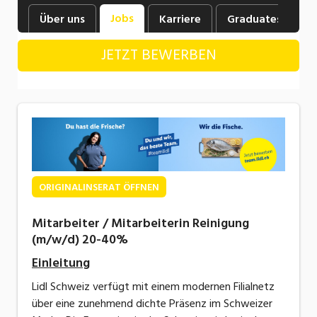
Industrie, Maschinenbau, Anlagenbau,
Jobs
Über uns
Karriere
Graduates
B
Produktion
JETZT BEWERBEN
Informatik, Telekommunikation
Kaufm. Berufe, Kundendienst, Verwaltung
Körperpflege, Wellness
Marketing, Kommunikation, Medien, Druck
Mechanik, Elektronik, Optik, Textil (Fertigung)
ORIGINALINSERAT ÖFFNEN
Medizin, Gesundheitswesen, Pflege
Mitarbeiter / Mitarbeiterin Reinigung
Sicherheit, Rettung, Polizei, Zoll
(m/w/d) 20-40%
Verkauf, Handel, Kundenberatung,
Einleitung
Aussendienst
Lidl Schweiz verfügt mit einem modernen Filialnetz
über eine zunehmend dichte Präsenz im Schweizer