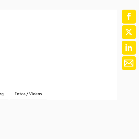
ment / Kader
chaft,
au,
on
ss
swesen,
og
Fotos / Videos