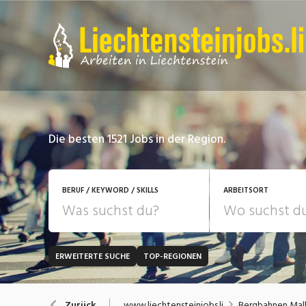
Die besten 1521 Jobs in der Region.
BERUF / KEYWORD / SKILLS
ARBEITSORT
ERWEITERTE SUCHE
TOP-REGIONEN
JOB-TYP
Bank, Versicherung
B
Festanstellung
www.liechtensteinjobs.li
Bergbahnen Mal
Zurück