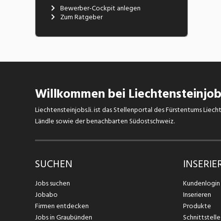
Bewerber-Cockpit anlegen
Zum Ratgeber
Willkommen bei Liechtensteinjobs
Liechtensteinjobs.li. ist das Stellenportal des Fürstentums Lie
Ländle sowie der benachbarten Südostschweiz.
SUCHEN
INSERIE
Jobs suchen
Kundenlogin
Jobabo
Inserieren
Firmen entdecken
Produkte
Jobs in Graubünden
Schnittstelle