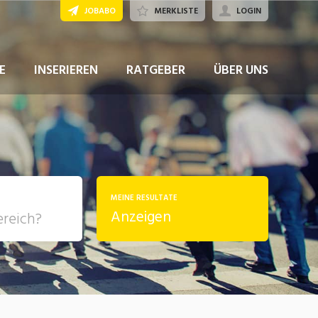
JOBABO
MERKLISTE
LOGIN
JETZT BEWERBEN
E
INSERIEREN
RATGEBER
ÜBER UNS
MEINE RESULTATE
Anzeigen
, Soziale
sposition
nsport,