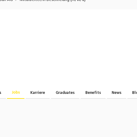
onsulting, Human Resources
Verkehr
Praktikum
Manage
nanzen, Controlling, Treuhand,
Gartenbau, Landwirts
echt
Forstwirtschaft
Ferienjob
mmobilien, Facility Management,
Industrie, Maschinenb
einigung
Anlagenbau, Produkti
aufm. Berufe, Kundendienst,
Körperpflege, Wellne
erwaltung
chanik, Elektronik, Optik, Textil
Medizin, Gesundheit
ertigung)
Pflege
erkauf, Handel, Kundenberatung,
Jobs
s
Karriere
Graduates
Benefits
News
Bl
ussendienst