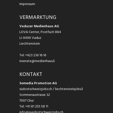
Impressum
VERMARKTUNG
Vaduzer Medienhaus AG
LOVA Center, Postfach 884
LI-9490 Vaduz
Liechtenstein
Tel.
+423 236 16 16
inserate@medienhaus.li
KONTAKT
Somedia Promotion AG
südostschweizjobs.ch / liechtensteinjobs.li
Sommeraustrasse 32
7007 Chur
Tel.
+41 81 255 58 11
info@suedostschweizjobs.ch