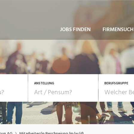
JOBS FINDEN
FIRMENSUCH
ANSTELLUNG
BERUFSGRUPPE
Bildung, Kunst, Design
10-100%
Pensum
POSITION
au, Handwerk, Elektro
Berufe, Sport
Temporär (befristet)
Führung
Einkauf, Logistik, Tra
bun AG
Mitarbeiter/in Beschneiung (m/w/d)