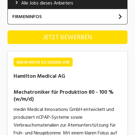
Alle Jobs dieses Anbieters
Industrie, Maschinenbau, Anlagenbau,
Produktion
FIRMENINFOS
Informatik, Telekommunikation
Hamilton Medical AG
JETZT BEWERBEN
Kaufm. Berufe, Kundendienst, Verwaltung
Körperpflege, Wellness
Marketing, Kommunikation, Medien, Druck
MEHR INFOS ZU DIESEM JOB
Mechanik, Elektronik, Optik, Textil (Fertigung)
Hamilton Medical AG
Medizin, Gesundheitswesen, Pflege
Mechatroniker für Produktion 80 - 100 %
Sicherheit, Rettung, Polizei, Zoll
(w/m/d)
medin Medical Innovations GmbH entwickelt und
Verkauf, Handel, Kundenberatung,
Aussendienst
produziert nCPAP-Systeme sowie
Verbrauchsmaterialien
zur Atemunterstützung für
Früh- und Neugeborene. Mit einem klaren Fokus auf