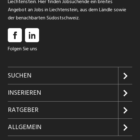
Liechtenstein. Hier finden Jobsuchende ein breites
Angebot an Jobs in Liechtenstein, aus dem Ländle sowie
der benachbarten Südostschweiz.
Folgen Sie uns
SUCHEN
Jobs suchen
INSERIEREN
Jobabo
Kundenlogin
RATGEBER
Firmen entdecken
Inserieren
Glossar
ALLGEMEIN
Jobs in Graubünden
Produkte