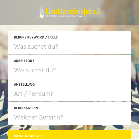
JETZT BEWERBEN
BERUF / KEYWORD / SKILLS
ARBEITSORT
ANSTELLUNG
BERUFSGRUPPE
JOB-TYP
10-100%
Festanstellung
MEINE RESULTATE
Bank, Versicherung