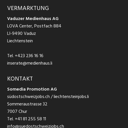
Ratgeber Arbeit
Über uns
VERMARKTUNG
Jobs in St. Gallen
Schnittstelle
Ratgeber Ausbildung / Weiterbildung
AGB
Vaduzer Medienhaus AG
Jobs in Glarus
LOVA Center, Postfach 884
Ratgeber Bewerbung / Rekrutierung
Datenschutzbestimmungen
LI-9490 Vaduz
Jobs in der Südostschweiz
Liechtenstein
Nutzungsbedingungen
Festanstellungen
Tel.
+423 236 16 16
Impressum
Temporär Jobs
inserate@medienhaus.li
Teilzeit Jobs
KONTAKT
Somedia Promotion AG
Praktikum
südostschweizjobs.ch / liechtensteinjobs.li
Sommeraustrasse 32
7007 Chur
Tel.
+41 81 255 58 11
info@suedostschweizjobs.ch