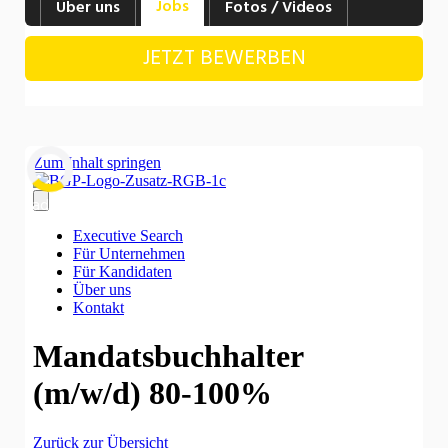
Jobs
Über uns
Fotos / Videos
Industrie, Maschinenbau, Anlagenbau,
Produktion
JETZT BEWERBEN
Informatik, Telekommunikation
Kaufm. Berufe, Kundendienst, Verwaltung
Körperpflege, Wellness
Marketing, Kommunikation, Medien, Druck
Laden...
Mechanik, Elektronik, Optik, Textil (Fertigung)
Medizin, Gesundheitswesen, Pflege
Sicherheit, Rettung, Polizei, Zoll
Verkauf, Handel, Kundenberatung,
Aussendienst