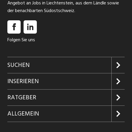
Angebot an Jobs in Liechtenstein, aus dem Ländle sowie
der benachbarten Südostschweiz.
Folgen Sie uns
SUCHEN
Jobs suchen
INSERIEREN
Jobabo
Kundenlogin
RATGEBER
Firmen entdecken
Inserieren
Glossar
ALLGEMEIN
Jobs in Graubünden
Produkte
Ratgeber Arbeit
Über uns