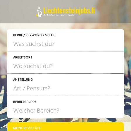
JETZT BEWERBEN
BERUF / KEYWORD / SKILLS
ARBEITSORT
ANSTELLUNG
BERUFSGRUPPE
JOB-TYP
10-100%
Festanstellung
MEINE RESULTATE
Bank, Versicherung