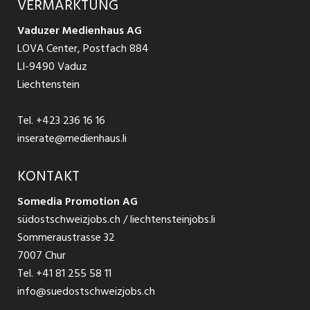
VERMARKTUNG
Jobs in St. Gallen
Schnittstelle
Ratgeber Ausbildung / Weiterbildung
AGB
Vaduzer Medienhaus AG
Jobs in Glarus
LOVA Center, Postfach 884
Ratgeber Bewerbung / Rekrutierung
Datenschutzbestimmungen
LI-9490 Vaduz
Jobs in der Südostschweiz
Liechtenstein
Nutzungsbedingungen
Festanstellungen
Tel.
+423 236 16 16
Impressum
Temporär Jobs
inserate@medienhaus.li
Teilzeit Jobs
KONTAKT
Somedia Promotion AG
Praktikum
südostschweizjobs.ch / liechtensteinjobs.li
Sommeraustrasse 32
7007 Chur
Tel.
+41 81 255 58 11
info@suedostschweizjobs.ch