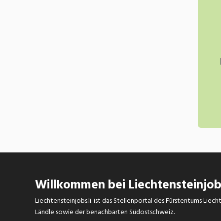
Weiterbildungsangebote für
Klassenlehrpersonen, schulische
Heilpädagog(inn)en,
Therapeut/innen
Angebot Unterstützung und
Beratung. Kontaktaufnahme über
die
Geschäftsleitung
Die enge Verbindung von
Sonderschulung, Therapie und Wohnen
(Internat) ist ein zentraler Bestandteil des
Konzepts.
Willkommen bei Liechtensteinjobs
Liechtensteinjobs.li. ist das Stellenportal des Fürstentums Lie
Ländle sowie der benachbarten Südostschweiz.