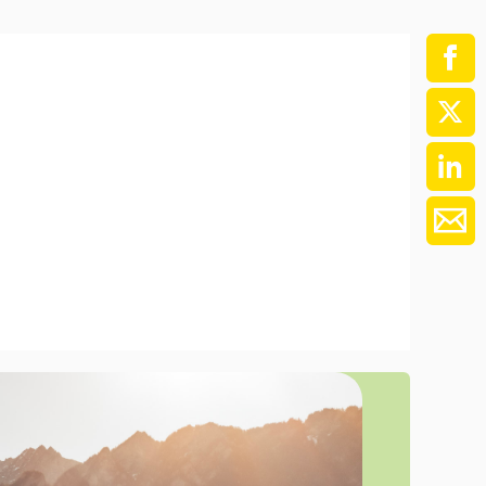
ment / Kader
chaft,
au,
on
ss
swesen,