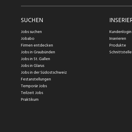
SUCHEN
INSERIE
Jobs suchen
Kundenlogin
Jobabo
Inserieren
Firmen entdecken
Produkte
Jobs in Graubünden
Schnittstelle
Jobs in St. Gallen
Jobs in Glarus
Jobs in der Südostschweiz
Festanstellungen
Temporär Jobs
Teilzeit Jobs
Praktikum