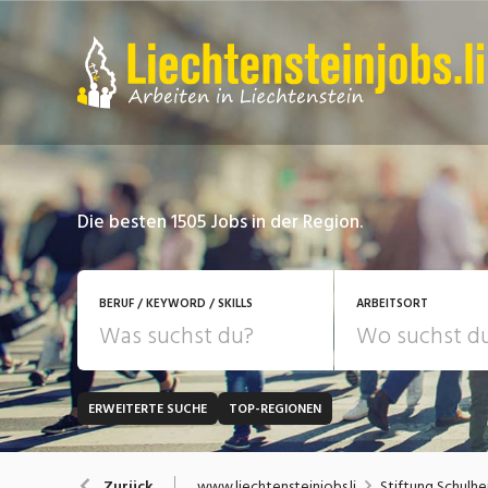
Die besten 1505 Jobs in der Region.
BERUF / KEYWORD / SKILLS
ARBEITSORT
ERWEITERTE SUCHE
TOP-REGIONEN
JOB-TYP
Bank, Versicherung
B
Festanstellung
www.liechtensteinjobs.li
Stiftung Schulhe
Zurück