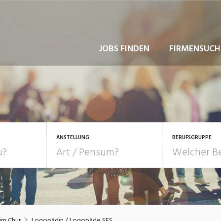
JOBS FINDEN
FIRMENSUCH
ANSTELLUNG
BERUFSGRUPPE
Bildung, Kunst, Design
10-100%
Pensum
POSITION
au, Handwerk, Elektro
Berufe, Sport
Temporär (befristet)
Führung
Einkauf, Logistik, Tra
im Chur
Logopädin / Logopäde SES