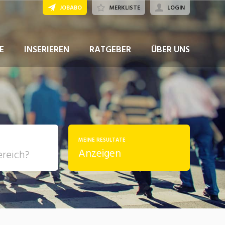
JOBABO
MERKLISTE
LOGIN
JETZT BEWERBEN
E
INSERIEREN
RATGEBER
ÜBER UNS
MEINE RESULTATE
Anzeigen
, Soziale
sposition
nsport,