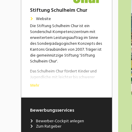
Stiftung Schulheim Chur
Website
Die Stiftung Schulheim Chur ist ein
Sonderschul-Kompetenzzentrum mit
erweitertem Leistungsauftrag im Sinne
des Sonderpädagogischen Konzepts des
Kantons Graubünden von 2007. Träger ist
die gemeinnützige Stiftung 'Stiftung
Schulheim Chur'.
Das Schulheim Chur fördert Kinder und
Jugendliche mit leichter bis schwerer
geistiger Behinderung,
Mehr
Körperbehinderung, Sinnesbehinderung
(Hör- und Sehbehinderung),
Wahrnehmungsbehinderung und
Autismus-Spektrum-Störung sowie
Bewerbungsservices
Sprachentwicklungsstörung.
Bewerber-Cockpit anlegen
Die Schülerinnen und Schüler stammen
Zum Ratgeber
aus den Regionen Churer Rheintal,