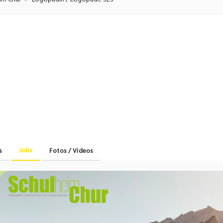
onsulting, Human Resources
Verkehr
Praktikum
Manage
nanzen, Controlling, Treuhand,
Gartenbau, Landwirts
echt
Forstwirtschaft
Ferienjob
mmobilien, Facility Management,
Industrie, Maschinenb
einigung
Anlagenbau, Produkti
aufm. Berufe, Kundendienst,
Körperpflege, Wellne
erwaltung
chanik, Elektronik, Optik, Textil
Medizin, Gesundheit
ertigung)
Pflege
erkauf, Handel, Kundenberatung,
Jobs
s
Fotos / Videos
ussendienst