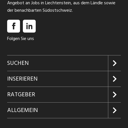
Angebot an Jobs in Liechtenstein, aus dem Ländle sowie
der benachbarten Südostschweiz.
Folgen Sie uns
SUCHEN
Jobs suchen
INSERIEREN
Jobabo
Kundenlogin
RATGEBER
Firmen entdecken
Inserieren
Glossar
ALLGEMEIN
Jobs in Graubünden
Produkte
Ratgeber Arbeit
Über uns