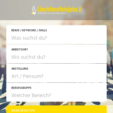
JETZT BEWERBEN
BERUF / KEYWORD / SKILLS
ARBEITSORT
ANSTELLUNG
BERUFSGRUPPE
JOB-TYP
10-100%
Festanstellung
MEINE RESULTATE
Bank, Versicherung