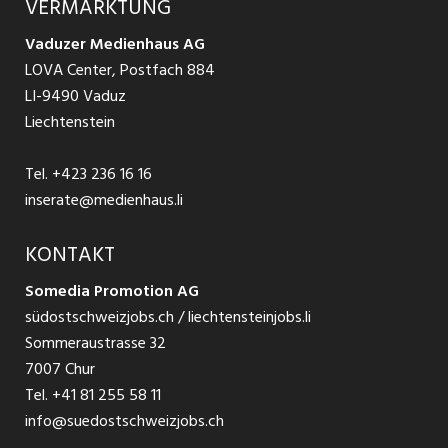
VERMARKTUNG
Jobs in St. Gallen
Schnittstelle
Ratgeber Ausbildung / Weiterbildung
AGB
Vaduzer Medienhaus AG
Jobs in Glarus
LOVA Center, Postfach 884
Ratgeber Bewerbung / Rekrutierung
Datenschutzbestimmungen
LI-9490 Vaduz
Jobs in der Südostschweiz
Liechtenstein
Nutzungsbedingungen
Festanstellungen
Tel.
+423 236 16 16
Impressum
Temporär Jobs
inserate@medienhaus.li
Teilzeit Jobs
KONTAKT
Somedia Promotion AG
Praktikum
südostschweizjobs.ch / liechtensteinjobs.li
Sommeraustrasse 32
7007 Chur
Tel.
+41 81 255 58 11
info@suedostschweizjobs.ch