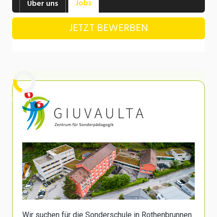
Jobs
Über uns
Industrie, Maschinenbau, Anlagenbau,
Produktion
JETZT BEWERBEN
Informatik, Telekommunikation
Kaufm. Berufe, Kundendienst, Verwaltung
Körperpflege, Wellness
Marketing, Kommunikation, Medien, Druck
Laden...
Mechanik, Elektronik, Optik, Textil (Fertigung)
Medizin, Gesundheitswesen, Pflege
Sicherheit, Rettung, Polizei, Zoll
Verkauf, Handel, Kundenberatung,
Aussendienst