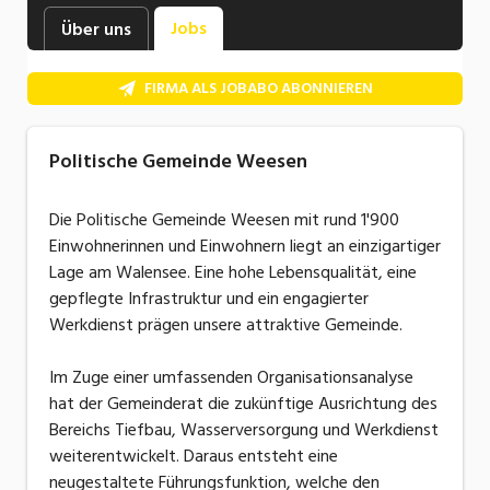
Industrie, Maschinenbau, Anlagenbau,
Jobs
Über uns
Produktion
Informatik, Telekommunikation
FIRMA ALS JOBABO ABONNIEREN
Kaufm. Berufe, Kundendienst, Verwaltung
Politische Gemeinde Weesen
Körperpflege, Wellness
Die Politische Gemeinde Weesen mit rund 1'900
Marketing, Kommunikation, Medien, Druck
Einwohnerinnen und Einwohnern liegt an einzigartiger
Mechanik, Elektronik, Optik, Textil (Fertigung)
Lage am Walensee. Eine hohe Lebensqualität, eine
gepflegte Infrastruktur und ein engagierter
Medizin, Gesundheitswesen, Pflege
Werkdienst prägen unsere attraktive Gemeinde.
Sicherheit, Rettung, Polizei, Zoll
Im Zuge einer umfassenden Organisationsanalyse
Verkauf, Handel, Kundenberatung,
hat der Gemeinderat die zukünftige Ausrichtung des
Aussendienst
Bereichs Tiefbau, Wasserversorgung und Werkdienst
weiterentwickelt. Daraus entsteht eine
neugestaltete Führungsfunktion, welche den