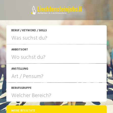
BERUF / KEYWORD / SKILLS
ARBEITSORT
ANSTELLUNG
BERUFSGRUPPE
JOB-TYP
10-100%
Festanstellung
MEINE RESULTATE
Bank, Versicherung