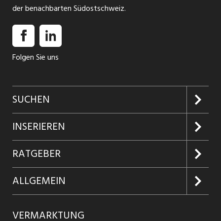
der benachbarten Südostschweiz.
Folgen Sie uns
SUCHEN
Jobs suchen
INSERIEREN
Jobabo
Kundenlogin
RATGEBER
Firmen entdecken
Inserieren
Glossar
ALLGEMEIN
Jobs in Graubünden
Produkte
Ratgeber Arbeit
Über uns
VERMARKTUNG
Jobs in St. Gallen