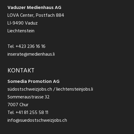
Schnittstelle
Ratgeber Ausbildung / Weiterbildung
AGB
Vaduzer Medienhaus AG
Jobs in Glarus
LOVA Center, Postfach 884
Ratgeber Bewerbung / Rekrutierung
Datenschutzbestimmungen
LI-9490 Vaduz
Jobs in der Südostschweiz
Liechtenstein
Nutzungsbedingungen
Festanstellungen
Tel.
+423 236 16 16
Impressum
Temporär Jobs
inserate@medienhaus.li
Teilzeit Jobs
KONTAKT
Somedia Promotion AG
Praktikum
südostschweizjobs.ch / liechtensteinjobs.li
Sommeraustrasse 32
7007 Chur
Tel.
+41 81 255 58 11
info@suedostschweizjobs.ch