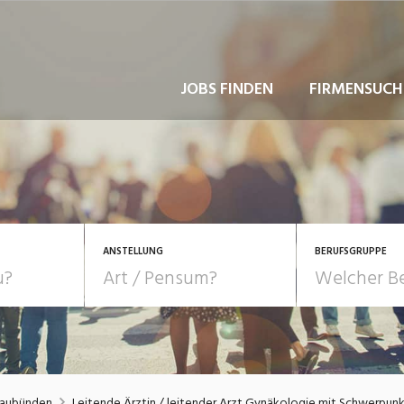
JOBS FINDEN
FIRMENSUCH
ANSTELLUNG
BERUFSGRUPPE
Bildung, Kunst, Design
10-100%
Pensum
POSITION
au, Handwerk, Elektro
Berufe, Sport
Temporär (befristet)
Führung
Einkauf, Logistik, Tra
raubünden
Leitende Ärztin / leitender Arzt Gynäkologie mit Schwerpun