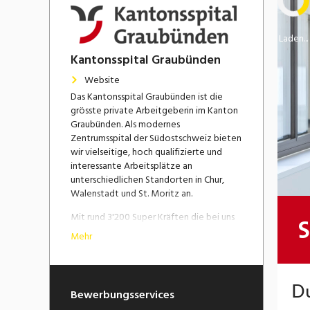
Laden...
Kantonsspital Graubünden
Website
Das Kantonsspital Graubünden ist die
grösste private Arbeitgeberin im Kanton
Graubünden. Als modernes
Zentrumsspital der Südostschweiz bieten
wir vielseitige, hoch qualifizierte und
interessante Arbeitsplätze an
unterschiedlichen Standorten in Chur,
Walenstadt und St. Moritz an.
Mit rund 3'200 Super Kräften die bei uns
arbeiten, verfügen wir über eine
Mehr
attraktive Grösse: wir sind klein genug,
dass jede:r Mitarbeiter:in noch spürt, dass
ihr bzw. sein Einsatz zählt. Wir sind aber
gross genug, um modernste Ausstattung
Bewerbungsservices
und Methoden zu finanzieren, sodass