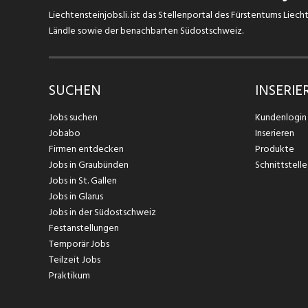
Liechtensteinjobs.li. ist das Stellenportal des Fürstentums Lie
Ländle sowie der benachbarten Südostschweiz.
SUCHEN
INSERIE
Jobs suchen
Kundenlogin
Jobabo
Inserieren
Firmen entdecken
Produkte
Jobs in Graubünden
Schnittstelle
Jobs in St. Gallen
Jobs in Glarus
Jobs in der Südostschweiz
Festanstellungen
Temporär Jobs
Teilzeit Jobs
Praktikum