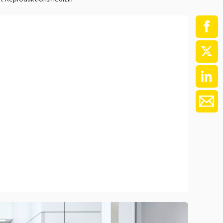
ment / Kader
chaft,
au,
on
ss
swesen,