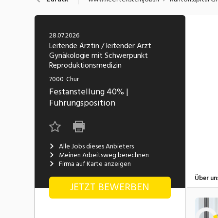
Chemie, Pharma, Biotechnologie
C
Freelance
Fi
Engineering, Technik, Architektur
28.07.2026
R
Lehrstelle
Leitende Ärztin / leitender Arzt
Gynäkologie mit Schwerpunkt
Gastronomie, Hotellerie,
I
Reproduktionsmedizin
Tourismus, Lebensmittel
R
7000
Chur
K
Informatik, Telekommunikation
Festanstellung
40%
|
V
Führungsposition
Marketing, Kommunikation,
Me
Medien, Druck
(F
V
Alle Jobs dieses Anbieters
Sicherheit, Rettung, Polizei, Zoll
A
Meinen Arbeitsweg berechnen
Firma auf Karte anzeigen
Über un
JETZT BEWERBEN