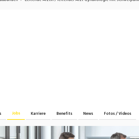
onsulting, Human Resources
Verkehr
Praktikum
Manage
nanzen, Controlling, Treuhand,
Gartenbau, Landwirts
echt
Forstwirtschaft
Ferienjob
mmobilien, Facility Management,
Industrie, Maschinenb
einigung
Anlagenbau, Produkti
aufm. Berufe, Kundendienst,
Körperpflege, Wellne
erwaltung
chanik, Elektronik, Optik, Textil
Medizin, Gesundheit
ertigung)
Pflege
erkauf, Handel, Kundenberatung,
ussendienst
Jobs
s
Karriere
Benefits
News
Fotos / Videos