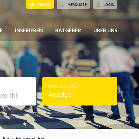
JOBABO
MERKLISTE
LOGIN
JETZT BEWERBEN
E
INSERIEREN
RATGEBER
ÜBER UNS
MEINE RESULTATE
Anzeigen
, Soziale
sposition
nsport,
kt Reproduktionsmedizin