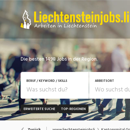
Die besten 1498 Jobs in der Region.
BERUF / KEYWORD / SKILLS
ARBEITSORT
ERWEITERTE SUCHE
TOP-REGIONEN
JOB-TYP
Bank, Versicherung
B
Festanstellung
www.liechtensteinjobs.li
Kantonsspital G
Zurück