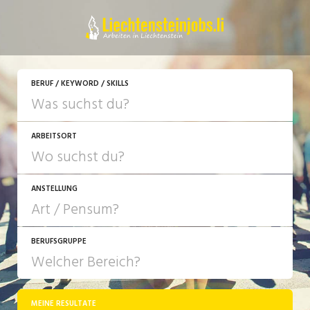
JETZT BEWERBEN
BERUF / KEYWORD / SKILLS
ARBEITSORT
ANSTELLUNG
BERUFSGRUPPE
JOB-TYP
10-100%
Festanstellung
MEINE RESULTATE
Bank, Versicherung