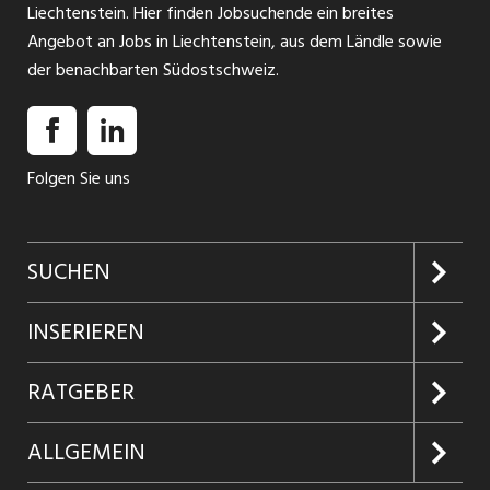
Liechtenstein. Hier finden Jobsuchende ein breites
Angebot an Jobs in Liechtenstein, aus dem Ländle sowie
der benachbarten Südostschweiz.
Folgen Sie uns
SUCHEN
Jobs suchen
INSERIEREN
Jobabo
Kundenlogin
RATGEBER
Firmen entdecken
Inserieren
Glossar
ALLGEMEIN
Jobs in Graubünden