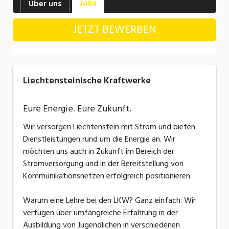
Jobs
Über uns
Industrie, Maschinenbau, Anlagenbau,
Produktion
JETZT BEWERBEN
Informatik, Telekommunikation
Kaufm. Berufe, Kundendienst, Verwaltung
Liechtensteinische Kraftwerke
Körperpflege, Wellness
Marketing, Kommunikation, Medien, Druck
Eure Energie. Eure Zukunft.
Mechanik, Elektronik, Optik, Textil (Fertigung)
Wir versorgen Liechtenstein mit Strom und bieten
Dienstleistungen rund um die Energie an. Wir
Medizin, Gesundheitswesen, Pflege
möchten uns auch in Zukunft im Bereich der
Stromversorgung und in der Bereitstellung von
Sicherheit, Rettung, Polizei, Zoll
Kommunikationsnetzen erfolgreich positionieren.
Verkauf, Handel, Kundenberatung,
Aussendienst
Warum eine Lehre bei den LKW? Ganz einfach: Wir
verfügen über umfangreiche Erfahrung in der
Ausbildung von Jugendlichen in verschiedenen