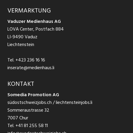
Produkte
Ratgeber Arbeit
Über uns
VERMARKTUNG
Jobs in St. Gallen
Schnittstelle
Ratgeber Ausbildung / Weiterbildung
AGB
Vaduzer Medienhaus AG
Jobs in Glarus
LOVA Center, Postfach 884
Ratgeber Bewerbung / Rekrutierung
Datenschutzbestimmungen
LI-9490 Vaduz
Jobs in der Südostschweiz
Liechtenstein
Nutzungsbedingungen
Festanstellungen
Tel.
+423 236 16 16
Impressum
Temporär Jobs
inserate@medienhaus.li
Teilzeit Jobs
KONTAKT
Somedia Promotion AG
Praktikum
südostschweizjobs.ch / liechtensteinjobs.li
Sommeraustrasse 32
7007 Chur
Tel.
+41 81 255 58 11