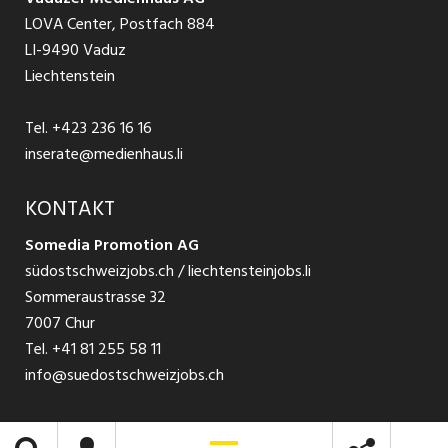
Jobs in Glarus
LOVA Center, Postfach 884
Ratgeber Bewerbung / Rekrutierung
Datenschutzbestimmungen
LI-9490 Vaduz
Jobs in der Südostschweiz
Liechtenstein
Nutzungsbedingungen
Festanstellungen
Tel.
+423 236 16 16
Impressum
Temporär Jobs
inserate@medienhaus.li
Teilzeit Jobs
KONTAKT
Somedia Promotion AG
Praktikum
südostschweizjobs.ch / liechtensteinjobs.li
Sommeraustrasse 32
7007 Chur
Tel.
+41 81 255 58 11
info@suedostschweizjobs.ch