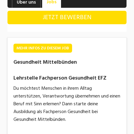
Jobs
Über uns
Industrie, Maschinenbau, Anlagenbau,
Produktion
JETZT BEWERBEN
Informatik, Telekommunikation
Kaufm. Berufe, Kundendienst, Verwaltung
Körperpflege, Wellness
MEHR INFOS ZU DIESEM JOB
Marketing, Kommunikation, Medien, Druck
Gesundheit Mittelbünden
Mechanik, Elektronik, Optik, Textil (Fertigung)
Lehrstelle Fachperson Gesundheit EFZ
Medizin, Gesundheitswesen, Pflege
Du möchtest Menschen in ihrem Alltag
unterstützen, Verantwortung übernehmen und einen
Sicherheit, Rettung, Polizei, Zoll
Beruf mit Sinn erlernen? Dann starte deine
Verkauf, Handel, Kundenberatung,
Ausbildung als Fachperson Gesundheit bei
Aussendienst
Gesundheit Mittelbünden.