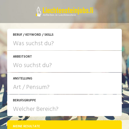
JETZT BEWERBEN
BERUF / KEYWORD / SKILLS
ARBEITSORT
ANSTELLUNG
BERUFSGRUPPE
JOB-TYP
10-100%
Festanstellung
MEINE RESULTATE
Bank, Versicherung