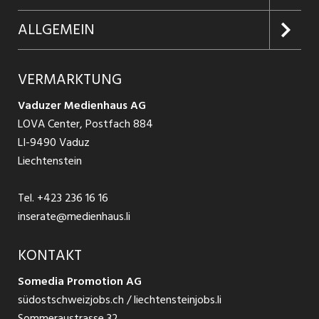
Firmen entdecken
Inserieren
Glossar
ALLGEMEIN
Jobs in Graubünden
Produkte
Ratgeber Arbeit
Über uns
VERMARKTUNG
Jobs in St. Gallen
Schnittstelle
Ratgeber Ausbildung / Weiterbildung
AGB
Vaduzer Medienhaus AG
Jobs in Glarus
LOVA Center, Postfach 884
Ratgeber Bewerbung / Rekrutierung
Datenschutzbestimmungen
LI-9490 Vaduz
Jobs in der Südostschweiz
Liechtenstein
Nutzungsbedingungen
Festanstellungen
Tel.
+423 236 16 16
Impressum
Temporär Jobs
inserate@medienhaus.li
Teilzeit Jobs
KONTAKT
Somedia Promotion AG
Praktikum
südostschweizjobs.ch / liechtensteinjobs.li
Sommeraustrasse 32