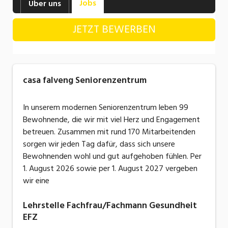
Jobs
Über uns
Industrie, Maschinenbau, Anlagenbau,
Produktion
JETZT BEWERBEN
Informatik, Telekommunikation
Kaufm. Berufe, Kundendienst, Verwaltung
casa falveng Seniorenzentrum
Körperpflege, Wellness
Marketing, Kommunikation, Medien, Druck
In unserem modernen Seniorenzentrum leben 99
Bewohnende, die wir mit viel Herz und Engagement
Mechanik, Elektronik, Optik, Textil (Fertigung)
betreuen. Zusammen mit rund 170 Mitarbeitenden
sorgen wir jeden Tag dafür, dass sich unsere
Medizin, Gesundheitswesen, Pflege
Bewohnenden wohl und gut aufgehoben fühlen. Per
Sicherheit, Rettung, Polizei, Zoll
1. August 2026 sowie per 1. August 2027 vergeben
wir eine
Verkauf, Handel, Kundenberatung,
Aussendienst
Lehrstelle Fachfrau/Fachmann Gesundheit
EFZ