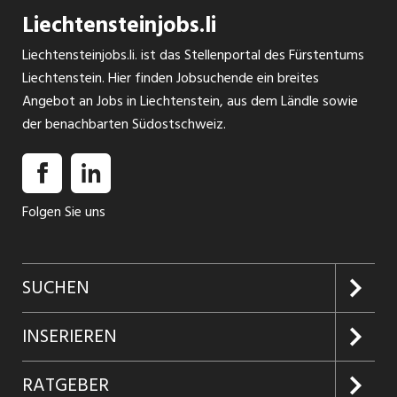
Liechtensteinjobs.li
Liechtensteinjobs.li. ist das Stellenportal des Fürstentums
Liechtenstein. Hier finden Jobsuchende ein breites
Angebot an Jobs in Liechtenstein, aus dem Ländle sowie
der benachbarten Südostschweiz.
Folgen Sie uns
SUCHEN
Jobs suchen
INSERIEREN
Jobabo
Kundenlogin
RATGEBER