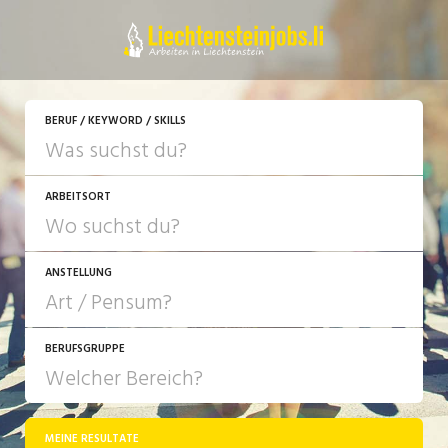
JETZT BEWERBEN
BERUF / KEYWORD / SKILLS
ARBEITSORT
ANSTELLUNG
BERUFSGRUPPE
JOB-TYP
10-100%
Festanstellung
MEINE RESULTATE
Bank, Versicherung