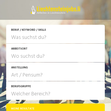
JETZT BEWERBEN
BERUF / KEYWORD / SKILLS
ARBEITSORT
ANSTELLUNG
BERUFSGRUPPE
JOB-TYP
10-100%
Festanstellung
MEINE RESULTATE
Bank, Versicherung