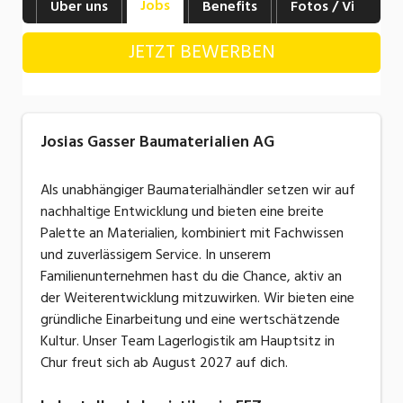
Jobs
Über uns
Benefits
Fotos / Videos
Industrie, Maschinenbau, Anlagenbau,
Produktion
JETZT BEWERBEN
Informatik, Telekommunikation
Kaufm. Berufe, Kundendienst, Verwaltung
Josias Gasser Baumaterialien AG
Körperpflege, Wellness
Marketing, Kommunikation, Medien, Druck
Als unabhängiger Baumaterialhändler setzen wir auf
nachhaltige Entwicklung und bieten eine breite
Mechanik, Elektronik, Optik, Textil (Fertigung)
Palette an Materialien, kombiniert mit Fachwissen
und zuverlässigem Service. In unserem
Medizin, Gesundheitswesen, Pflege
Familienunternehmen hast du die Chance, aktiv an
Sicherheit, Rettung, Polizei, Zoll
der Weiterentwicklung mitzuwirken. Wir bieten eine
gründliche Einarbeitung und eine wertschätzende
Verkauf, Handel, Kundenberatung,
Kultur. Unser Team Lagerlogistik am Hauptsitz in
Aussendienst
Chur freut sich ab August 2027 auf dich.