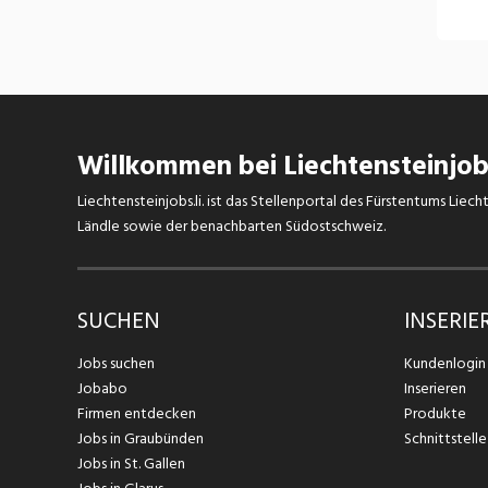
Willkommen bei Liechtensteinjobs
Liechtensteinjobs.li. ist das Stellenportal des Fürstentums Lie
Ländle sowie der benachbarten Südostschweiz.
SUCHEN
INSERIE
Jobs suchen
Kundenlogin
Jobabo
Inserieren
Firmen entdecken
Produkte
Jobs in Graubünden
Schnittstelle
Jobs in St. Gallen