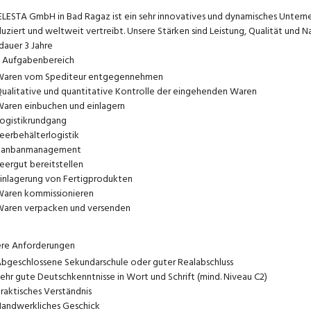
ELESTA GmbH in Bad Ragaz ist ein sehr innovatives und dynamisches Unterne
uziert und weltweit vertreibt. Unsere Stärken sind Leistung, Qualität und N
dauer 3 Jahre
 Aufgabenbereich
aren vom Spediteur entgegennehmen
ualitative und quantitative Kontrolle der eingehenden Waren
aren einbuchen und einlagern
ogistikrundgang
eerbehälterlogistik
Kanbanmanagement
eergut bereitstellen
inlagerung von Fertigprodukten
aren kommissionieren
aren verpacken und versenden
re Anforderungen
bgeschlossene Sekundarschule oder guter Realabschluss
ehr gute Deutschkenntnisse in Wort und Schrift (mind. Niveau C2)
raktisches Verständnis
andwerkliches Geschick