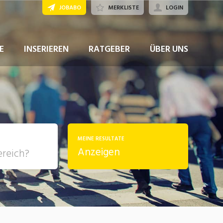
JOBABO
MERKLISTE
LOGIN
JETZT BEWERBEN
E
INSERIEREN
RATGEBER
ÜBER UNS
MEINE RESULTATE
Anzeigen
, Soziale
sposition
nsport,