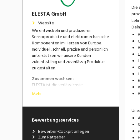
Die 
ELESTA GmbH
prod
Lehr
Website
Dein
Wir entwickeln und produzieren
W
Sensorprodukte und elektromechanische
Q
Komponenten im Herzen von Europa.
W
Individuell, schnell, präzise und persönlich
L
unterstützen wir unsere Kunden
L
zukunftsfähig und zuverlässig Produkte
zu gestalten.
L
Zusammen wachsen:
E
ELESTA ist die verlässlichste
W
Arbeitgeberin für selbständige
Mehr
W
Mitdenker, die ein familiäres Umfeld
suchen, das schnell entscheidet und
umsetzt. Mit Deinen Ideen trägst Du dazu
Unse
bei, die Welt ein Stückchen sicherer zu
A
Bewerbungsservices
machen.
S
P
Bewerber-Cockpit anlegen
Zum Ratgeber
H