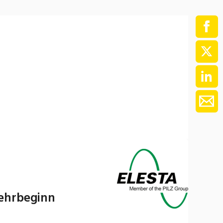
ment / Kader
chaft,
au,
on
ss
swesen,
Lehrbeginn