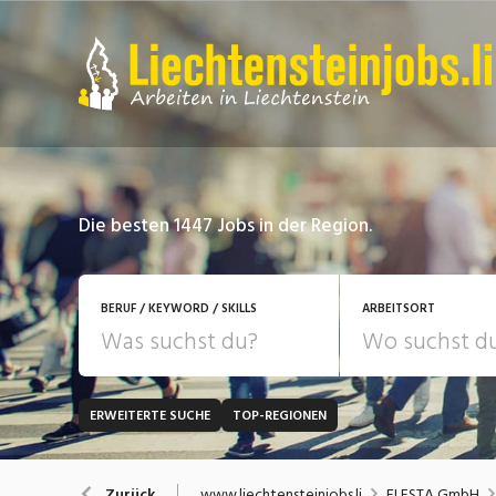
Die besten 1447 Jobs in der Region.
BERUF / KEYWORD / SKILLS
ARBEITSORT
ERWEITERTE SUCHE
TOP-REGIONEN
JOB-TYP
Bank, Versicherung
B
Festanstellung
www.liechtensteinjobs.li
ELESTA GmbH
Zurück