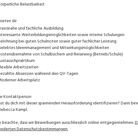
örperliche Belastbarkeit
bieten dir
raxisnahe und fachliche Ausbildung
nteressante Weiterbildungsmöglichkeiten sowie interne Schulungen
elohnung bei guten Schulnoten sowie guter fachlicher Leistung
elebtes Ideenmanagement und Mitwirkungsmöglichkeiten
ostenübernahme von Schulbüchern und Reiseweg (Betrieb/Schule)
ustauschpraktikum
lexible Arbeitszeiten
ezahlte Absenzen während den QV-Tagen
oderner Arbeitsplatz
e Kontaktperson
st du dich mit dieser spannenden Herausforderung identifizieren? Dann b
Rebecca Kampl.
e beachte, dass wir Bewerbungen ausschliesslich online entgegennehmen.
D
onderten Datenschutzbestimmungen.