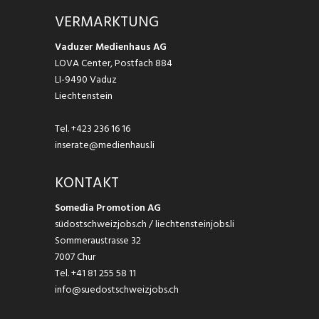
VERMARKTUNG
Vaduzer Medienhaus AG
LOVA Center, Postfach 884
LI-9490 Vaduz
Liechtenstein
Tel.
+423 236 16 16
inserate@medienhaus.li
KONTAKT
Somedia Promotion AG
südostschweizjobs.ch / liechtensteinjobs.li
Sommeraustrasse 32
7007 Chur
Tel.
+41 81 255 58 11
info@suedostschweizjobs.ch