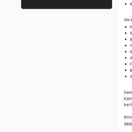
K
Wir 
P
I
B
G
K
A
F
B
M
Dein
Kann
bei 
Bitt
ges