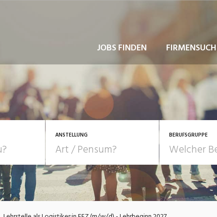
JOBS FINDEN
FIRMENSUCH
ANSTELLUNG
BERUFSGRUPPE
Bildung, Kunst, Design
10-100%
Pensum
POSITION
au, Handwerk, Elektro
Berufe, Sport
Temporär (befristet)
Führung
Einkauf, Logistik, Tra
Lehrstelle als Logistiker:in EFZ (m/w/d) - Lehrbeginn 2027