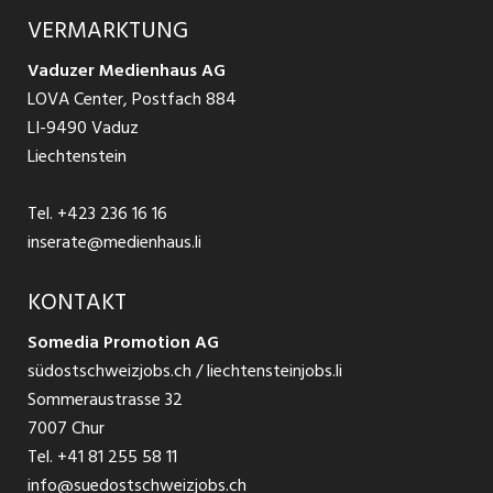
Ratgeber Arbeit
Über uns
VERMARKTUNG
Jobs in St. Gallen
Schnittstelle
Ratgeber Ausbildung / Weiterbildung
AGB
Vaduzer Medienhaus AG
Jobs in Glarus
LOVA Center, Postfach 884
Ratgeber Bewerbung / Rekrutierung
Datenschutzbestimmungen
LI-9490 Vaduz
Jobs in der Südostschweiz
Liechtenstein
Nutzungsbedingungen
Festanstellungen
Tel.
+423 236 16 16
Impressum
Temporär Jobs
inserate@medienhaus.li
Teilzeit Jobs
KONTAKT
Somedia Promotion AG
Praktikum
südostschweizjobs.ch / liechtensteinjobs.li
Sommeraustrasse 32
7007 Chur
Tel.
+41 81 255 58 11
info@suedostschweizjobs.ch