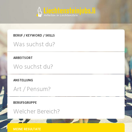
JETZT BEWERBEN
BERUF / KEYWORD / SKILLS
ARBEITSORT
ANSTELLUNG
BERUFSGRUPPE
JOB-TYP
10-100%
Festanstellung
MEINE RESULTATE
Bank, Versicherung