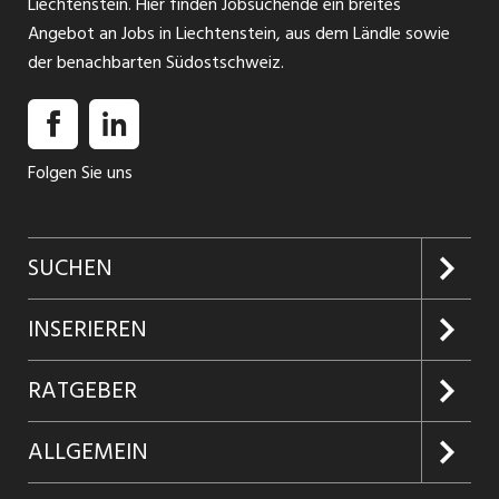
Liechtenstein. Hier finden Jobsuchende ein breites
Angebot an Jobs in Liechtenstein, aus dem Ländle sowie
der benachbarten Südostschweiz.
Folgen Sie uns
SUCHEN
Jobs suchen
INSERIEREN
Jobabo
Kundenlogin
RATGEBER
Firmen entdecken
Inserieren
Glossar
ALLGEMEIN
Jobs in Graubünden
Produkte