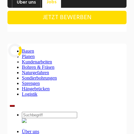
Jobs
Über uns
Industrie, Maschinenbau, Anlagenbau,
Produktion
JETZT BEWERBEN
Informatik, Telekommunikation
Kaufm. Berufe, Kundendienst, Verwaltung
Körperpflege, Wellness
Marketing, Kommunikation, Medien, Druck
Laden...
Mechanik, Elektronik, Optik, Textil (Fertigung)
Medizin, Gesundheitswesen, Pflege
Sicherheit, Rettung, Polizei, Zoll
Verkauf, Handel, Kundenberatung,
Aussendienst