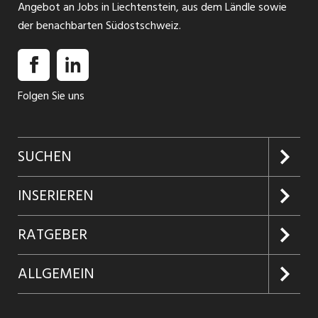
Angebot an Jobs in Liechtenstein, aus dem Ländle sowie
der benachbarten Südostschweiz.
Folgen Sie uns
SUCHEN
Jobs suchen
INSERIEREN
Jobabo
Kundenlogin
RATGEBER
Firmen entdecken
Inserieren
Glossar
ALLGEMEIN
Jobs in Graubünden
Produkte
Ratgeber Arbeit
Über uns