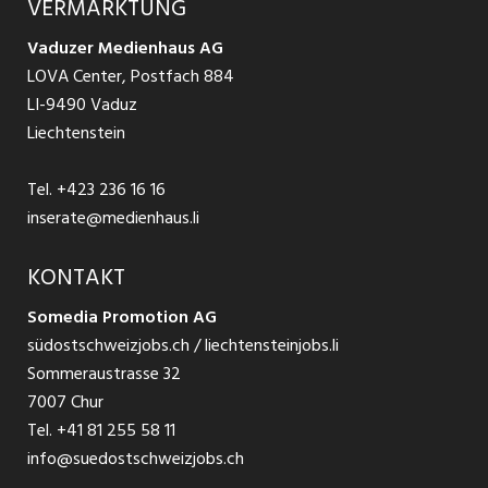
VERMARKTUNG
Jobs in St. Gallen
Schnittstelle
Ratgeber Ausbildung / Weiterbildung
AGB
Vaduzer Medienhaus AG
Jobs in Glarus
LOVA Center, Postfach 884
Ratgeber Bewerbung / Rekrutierung
Datenschutzbestimmungen
LI-9490 Vaduz
Jobs in der Südostschweiz
Liechtenstein
Nutzungsbedingungen
Festanstellungen
Tel.
+423 236 16 16
Impressum
Temporär Jobs
inserate@medienhaus.li
Teilzeit Jobs
KONTAKT
Somedia Promotion AG
Praktikum
südostschweizjobs.ch / liechtensteinjobs.li
Sommeraustrasse 32
7007 Chur
Tel.
+41 81 255 58 11
info@suedostschweizjobs.ch