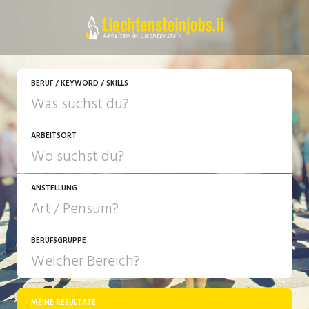
JETZT BEWERBEN
BERUF / KEYWORD / SKILLS
ARBEITSORT
ANSTELLUNG
BERUFSGRUPPE
JOB-TYP
10-100%
Festanstellung
MEINE RESULTATE
Bank, Versicherung