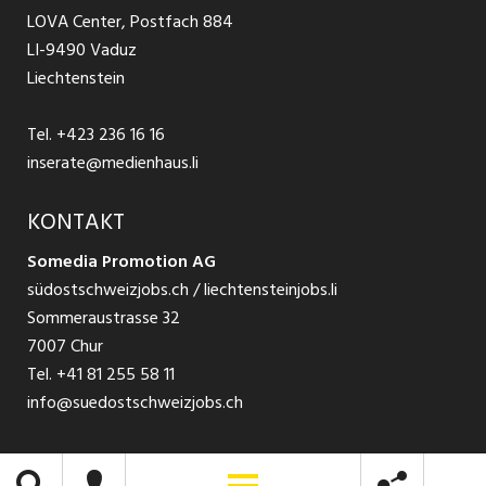
Jobs in Glarus
LOVA Center, Postfach 884
Ratgeber Bewerbung / Rekrutierung
Datenschutzbestimmungen
LI-9490 Vaduz
Jobs in der Südostschweiz
Liechtenstein
Nutzungsbedingungen
Festanstellungen
Tel.
+423 236 16 16
Impressum
Temporär Jobs
inserate@medienhaus.li
Teilzeit Jobs
KONTAKT
Somedia Promotion AG
Praktikum
südostschweizjobs.ch / liechtensteinjobs.li
Sommeraustrasse 32
7007 Chur
Tel.
+41 81 255 58 11
info@suedostschweizjobs.ch