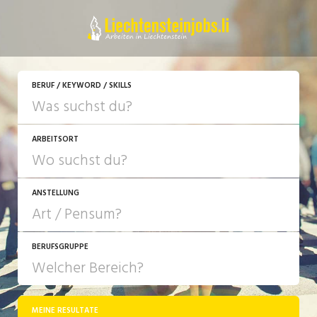
JETZT BEWERBEN
BERUF / KEYWORD / SKILLS
ARBEITSORT
ANSTELLUNG
BERUFSGRUPPE
JOB-TYP
10-100%
Festanstellung
MEINE RESULTATE
Bank, Versicherung