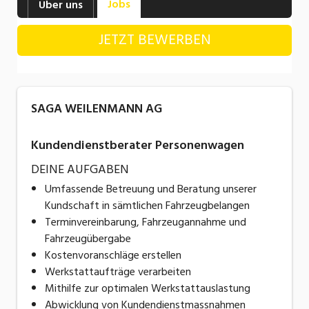
Jobs
Über uns
Industrie, Maschinenbau, Anlagenbau,
Produktion
JETZT BEWERBEN
Informatik, Telekommunikation
Kaufm. Berufe, Kundendienst, Verwaltung
SAGA WEILENMANN AG
Körperpflege, Wellness
Marketing, Kommunikation, Medien, Druck
Kundendienstberater Personenwagen
DEINE AUFGABEN
Mechanik, Elektronik, Optik, Textil (Fertigung)
Umfassende Betreuung und Beratung unserer
Medizin, Gesundheitswesen, Pflege
Kundschaft in sämtlichen Fahrzeugbelangen​
Terminvereinbarung, Fahrzeugannahme und
Sicherheit, Rettung, Polizei, Zoll
Fahrzeugübergabe
Verkauf, Handel, Kundenberatung,
Kostenvoranschläge erstellen
Aussendienst
Werkstattaufträge verarbeiten
Mithilfe zur optimalen Werkstattauslastung
Abwicklung von Kundendienstmassnahmen