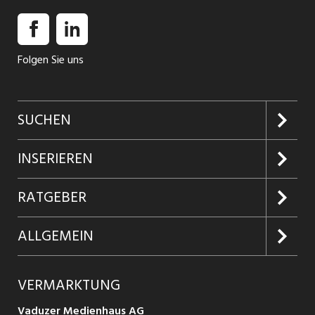
Folgen Sie uns
SUCHEN
Jobs suchen
INSERIEREN
Jobabo
Kundenlogin
RATGEBER
Firmen entdecken
Inserieren
Glossar
ALLGEMEIN
Jobs in Graubünden
Produkte
Ratgeber Arbeit
Über uns
VERMARKTUNG
Jobs in St. Gallen
Schnittstelle
Ratgeber Ausbildung / Weiterbildung
AGB
Vaduzer Medienhaus AG