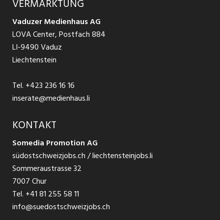
VERMARKTUNG
Jobs in St. Gallen
Schnittstelle
Ratgeber Ausbildung / Weiterbildung
AGB
Vaduzer Medienhaus AG
Jobs in Glarus
LOVA Center, Postfach 884
Ratgeber Bewerbung / Rekrutierung
Datenschutzbestimmungen
LI-9490 Vaduz
Jobs in der Südostschweiz
Liechtenstein
Nutzungsbedingungen
Festanstellungen
Tel.
+423 236 16 16
Impressum
Temporär Jobs
inserate@medienhaus.li
Teilzeit Jobs
KONTAKT
Somedia Promotion AG
Praktikum
südostschweizjobs.ch / liechtensteinjobs.li
Sommeraustrasse 32
7007 Chur
Tel.
+41 81 255 58 11
info@suedostschweizjobs.ch