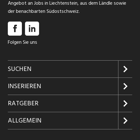
Angebot an Jobs in Liechtenstein, aus dem Ländle sowie
der benachbarten Südostschweiz.
Folgen Sie uns
SUCHEN
Jobs suchen
INSERIEREN
Jobabo
Kundenlogin
RATGEBER
Firmen entdecken
Inserieren
Glossar
ALLGEMEIN
Jobs in Graubünden
Produkte
Ratgeber Arbeit
Über uns