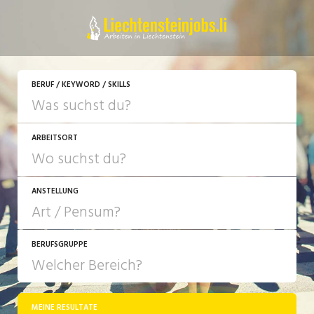
JETZT BEWERBEN
BERUF / KEYWORD / SKILLS
ARBEITSORT
ANSTELLUNG
BERUFSGRUPPE
JOB-TYP
10-100%
Festanstellung
MEINE RESULTATE
Bank, Versicherung