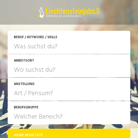
JETZT BEWERBEN
BERUF / KEYWORD / SKILLS
ARBEITSORT
ANSTELLUNG
BERUFSGRUPPE
JOB-TYP
10-100%
Festanstellung
MEINE RESULTATE
Bank, Versicherung