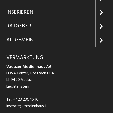
Jobs suchen
INSERIEREN
Jobabo
Kundenlogin
RATGEBER
Firmen entdecken
Inserieren
Glossar
ALLGEMEIN
Jobs in Graubünden
Produkte
Ratgeber Arbeit
Über uns
VERMARKTUNG
Jobs in St. Gallen
Schnittstelle
Ratgeber Ausbildung / Weiterbildung
AGB
Vaduzer Medienhaus AG
Jobs in Glarus
LOVA Center, Postfach 884
Ratgeber Bewerbung / Rekrutierung
Datenschutzbestimmungen
LI-9490 Vaduz
Jobs in der Südostschweiz
Liechtenstein
Nutzungsbedingungen
Festanstellungen
Tel.
+423 236 16 16
Impressum
Temporär Jobs
inserate@medienhaus.li