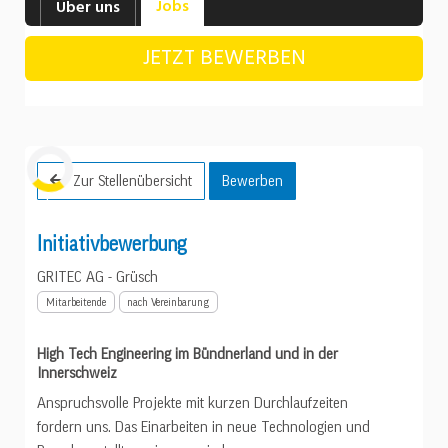
Jobs
Über uns
Industrie, Maschinenbau, Anlagenbau,
Produktion
JETZT BEWERBEN
Informatik, Telekommunikation
Kaufm. Berufe, Kundendienst, Verwaltung
Körperpflege, Wellness
Marketing, Kommunikation, Medien, Druck
Laden...
Mechanik, Elektronik, Optik, Textil (Fertigung)
Medizin, Gesundheitswesen, Pflege
Sicherheit, Rettung, Polizei, Zoll
Verkauf, Handel, Kundenberatung,
Aussendienst