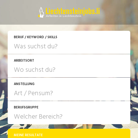
JETZT BEWERBEN
BERUF / KEYWORD / SKILLS
ARBEITSORT
ANSTELLUNG
BERUFSGRUPPE
JOB-TYP
10-100%
Festanstellung
MEINE RESULTATE
Bank, Versicherung