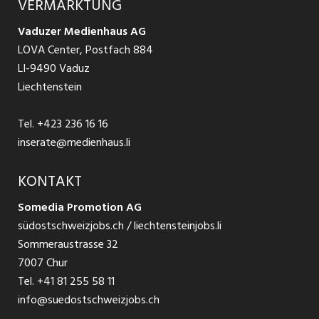
VERMARKTUNG
Jobs in St. Gallen
Schnittstelle
Ratgeber Ausbildung / Weiterbildung
AGB
Vaduzer Medienhaus AG
Jobs in Glarus
LOVA Center, Postfach 884
Ratgeber Bewerbung / Rekrutierung
Datenschutzbestimmungen
LI-9490 Vaduz
Jobs in der Südostschweiz
Liechtenstein
Nutzungsbedingungen
Festanstellungen
Tel.
+423 236 16 16
Impressum
Temporär Jobs
inserate@medienhaus.li
Teilzeit Jobs
KONTAKT
Somedia Promotion AG
Praktikum
südostschweizjobs.ch / liechtensteinjobs.li
Sommeraustrasse 32
7007 Chur
Tel.
+41 81 255 58 11
info@suedostschweizjobs.ch