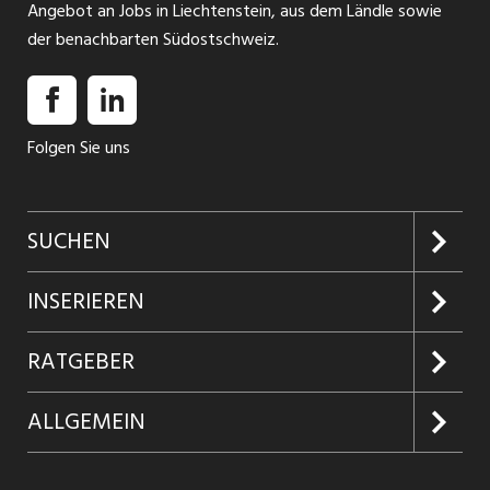
Angebot an Jobs in Liechtenstein, aus dem Ländle sowie
der benachbarten Südostschweiz.
Folgen Sie uns
SUCHEN
Jobs suchen
INSERIEREN
Jobabo
Kundenlogin
RATGEBER
Firmen entdecken
Inserieren
Glossar
ALLGEMEIN
Jobs in Graubünden
Produkte
Ratgeber Arbeit
Über uns