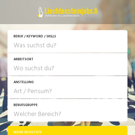
JETZT BEWERBEN
BERUF / KEYWORD / SKILLS
ARBEITSORT
ANSTELLUNG
BERUFSGRUPPE
JOB-TYP
10-100%
Festanstellung
MEINE RESULTATE
Bank, Versicherung