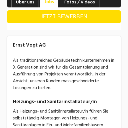
Jobs
Über uns
Fotos / Videos
Industrie, Maschinenbau, Anlagenbau,
Produktion
JETZT BEWERBEN
Informatik, Telekommunikation
Kaufm. Berufe, Kundendienst, Verwaltung
Ernst Vogt AG
Körperpflege, Wellness
Marketing, Kommunikation, Medien, Druck
Als traditionsreiches Gebäudetechnikunternehmen in
3. Generation sind wir für die Gesamtplanung und
Mechanik, Elektronik, Optik, Textil (Fertigung)
Ausführung von Projekten verantwortlich, in der
Absicht, unseren Kunden massgeschneiderte
Medizin, Gesundheitswesen, Pflege
Lösungen zu bieten.
Sicherheit, Rettung, Polizei, Zoll
Heizungs- und Sanitärinstallateur/in
Verkauf, Handel, Kundenberatung,
Aussendienst
Als Heizungs- und Sanitärinstallateur/in führen Sie
selbstständig Montagen von Heizungs- und
Sanitäranlagen in Ein- und Mehrfamilienhäusern