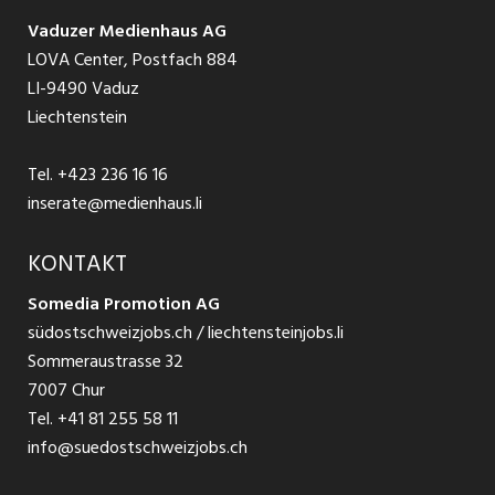
Schnittstelle
Ratgeber Ausbildung / Weiterbildung
AGB
Vaduzer Medienhaus AG
Jobs in Glarus
LOVA Center, Postfach 884
Ratgeber Bewerbung / Rekrutierung
Datenschutzbestimmungen
LI-9490 Vaduz
Jobs in der Südostschweiz
Liechtenstein
Nutzungsbedingungen
Festanstellungen
Tel.
+423 236 16 16
Impressum
Temporär Jobs
inserate@medienhaus.li
Teilzeit Jobs
KONTAKT
Somedia Promotion AG
Praktikum
südostschweizjobs.ch / liechtensteinjobs.li
Sommeraustrasse 32
7007 Chur
Tel.
+41 81 255 58 11
info@suedostschweizjobs.ch