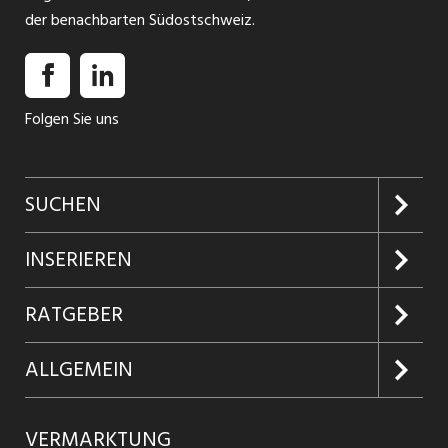
der benachbarten Südostschweiz.
Folgen Sie uns
SUCHEN
Jobs suchen
INSERIEREN
Jobabo
Kundenlogin
RATGEBER
Firmen entdecken
Inserieren
Glossar
ALLGEMEIN
Jobs in Graubünden
Produkte
Ratgeber Arbeit
Über uns
VERMARKTUNG
Jobs in St. Gallen