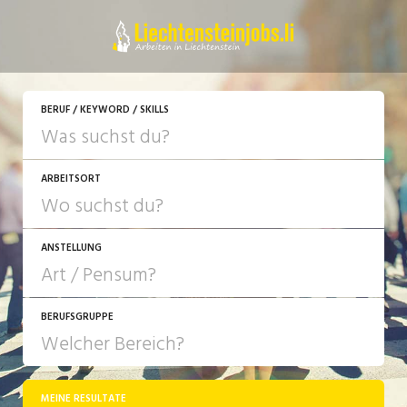
BERUF / KEYWORD / SKILLS
ARBEITSORT
ANSTELLUNG
BERUFSGRUPPE
JOB-TYP
10-100%
Festanstellung
MEINE RESULTATE
Bank, Versicherung