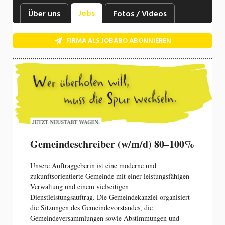
Industrie, Maschinenbau, Anlagenbau,
Jobs
Über uns
Fotos / Videos
Produktion
Informatik, Telekommunikation
FIRMA ALS JOBABO ABONNIEREN
Kaufm. Berufe, Kundendienst, Verwaltung
Körperpflege, Wellness
Marketing, Kommunikation, Medien, Druck
Mechanik, Elektronik, Optik, Textil (Fertigung)
Medizin, Gesundheitswesen, Pflege
Gemeindeschreiber (w/m/d) 80–100%
Sicherheit, Rettung, Polizei, Zoll
Unsere Auftraggeberin ist eine moderne und
zukunftsorientierte Gemeinde mit einer leistungsfähigen
Verkauf, Handel, Kundenberatung,
Verwaltung und einem vielseitigen
Aussendienst
Dienstleistungsauftrag. Die Gemeindekanzlei organisiert
die Sitzungen des Gemeindevorstandes, die
Gemeindeversammlungen sowie Abstimmungen und