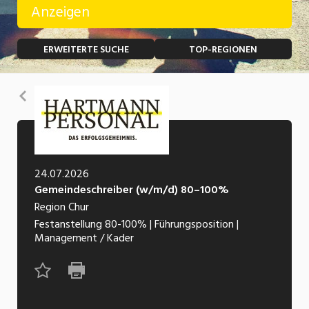
Anzeigen
Temporär (befristet)
Bau, Handwerk, Elektro
ERWEITERTE SUCHE
TOP-REGIONEN
Bildung, Kunst, Design, Soziale Berufe, Sport
Freelance
Chemie, Pharma, Biotechnologie
Praktikum
Zurück
Consulting, Human Resources
Lehrstelle
Einkauf, Logistik, Transport, Verkehr
Ferienjob
Engineering, Technik, Architektur
24.07.2026
Gemeindeschreiber (w/m/d) 80–100%
POSITION
Finanzen, Controlling, Treuhand, Recht
Region Chur
Gartenbau, Landwirtschaft, Forstwirtschaft
Festanstellung
80-100%
|
Führungsposition
|
Führungsposition
Management / Kader
Gastronomie, Hotellerie, Tourismus,
Management / Kader
Lebensmittel
Immobilien, Facility Management, Reinigung