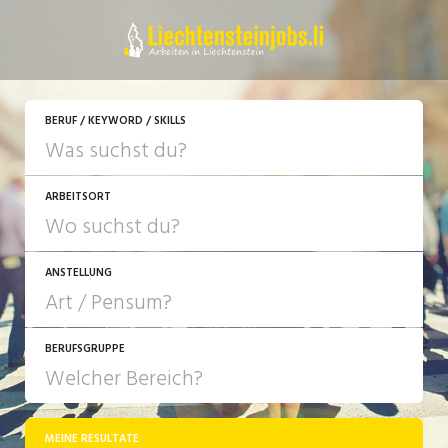
JETZT BEWERBEN
BERUF / KEYWORD / SKILLS
ARBEITSORT
ANSTELLUNG
BERUFSGRUPPE
JOB-TYP
10-100%
Festanstellung
MEINE RESULTATE
Bank, Versicherung