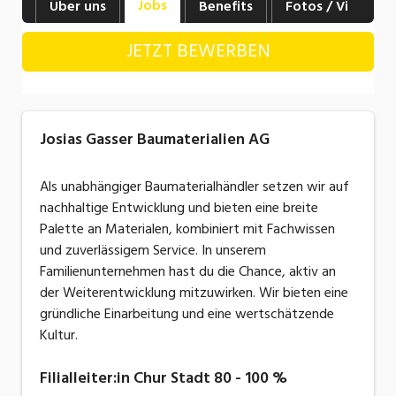
Jobs
Über uns
Benefits
Fotos / Videos
Industrie, Maschinenbau, Anlagenbau,
Produktion
JETZT BEWERBEN
Informatik, Telekommunikation
Kaufm. Berufe, Kundendienst, Verwaltung
Josias Gasser Baumaterialien AG
Körperpflege, Wellness
Marketing, Kommunikation, Medien, Druck
Als unabhängiger Baumaterialhändler setzen wir auf
nachhaltige Entwicklung und bieten eine breite
Mechanik, Elektronik, Optik, Textil (Fertigung)
Palette an Materialen, kombiniert mit Fachwissen
und zuverlässigem Service. In unserem
Medizin, Gesundheitswesen, Pflege
Familienunternehmen hast du die Chance, aktiv an
Sicherheit, Rettung, Polizei, Zoll
der Weiterentwicklung mitzuwirken. Wir bieten eine
gründliche Einarbeitung und eine wertschätzende
Verkauf, Handel, Kundenberatung,
Kultur.
Aussendienst
Filialleiter:in Chur Stadt 80 - 100 %