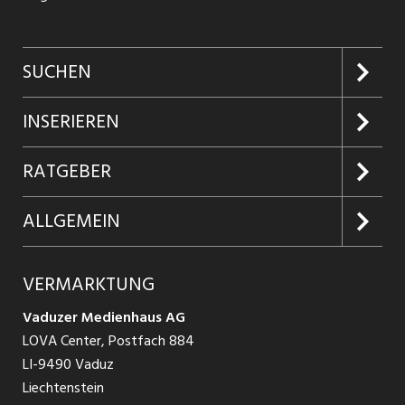
SUCHEN
Jobs suchen
INSERIEREN
Jobabo
Kundenlogin
RATGEBER
Firmen entdecken
Inserieren
Glossar
ALLGEMEIN
Jobs in Graubünden
Produkte
Ratgeber Arbeit
Über uns
VERMARKTUNG
Jobs in St. Gallen
Schnittstelle
Ratgeber Ausbildung / Weiterbildung
AGB
Vaduzer Medienhaus AG
Jobs in Glarus
LOVA Center, Postfach 884
Ratgeber Bewerbung / Rekrutierung
Datenschutzbestimmungen
LI-9490 Vaduz
Jobs in der Südostschweiz
Liechtenstein
Nutzungsbedingungen