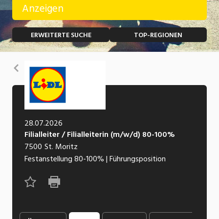
Anzeigen
Temporär (befristet)
Bau, Handwerk, Elektro
ERWEITERTE SUCHE
TOP-REGIONEN
Bildung, Kunst, Design, Soziale Berufe, Sport
Freelance
Chemie, Pharma, Biotechnologie
Praktikum
Zurück
Consulting, Human Resources
Lehrstelle
Einkauf, Logistik, Transport, Verkehr
Ferienjob
Engineering, Technik, Architektur
28.07.2026
Filialleiter / Filialleiterin (m/w/d) 80-100%
POSITION
Finanzen, Controlling, Treuhand, Recht
7500
St. Moritz
Gartenbau, Landwirtschaft, Forstwirtschaft
Festanstellung
80-100%
|
Führungsposition
Führungsposition
Gastronomie, Hotellerie, Tourismus,
Management / Kader
Lebensmittel
Immobilien, Facility Management, Reinigung