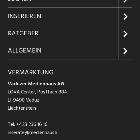
Jobs suchen
INSERIEREN
Jobabo
Kundenlogin
RATGEBER
Firmen entdecken
Inserieren
Glossar
ALLGEMEIN
Jobs in Graubünden
Produkte
Ratgeber Arbeit
Über uns
VERMARKTUNG
Jobs in St. Gallen
Schnittstelle
Ratgeber Ausbildung / Weiterbildung
AGB
Vaduzer Medienhaus AG
Jobs in Glarus
LOVA Center, Postfach 884
Ratgeber Bewerbung / Rekrutierung
Datenschutzbestimmungen
LI-9490 Vaduz
Jobs in der Südostschweiz
Liechtenstein
Nutzungsbedingungen
Festanstellungen
Tel.
+423 236 16 16
Impressum
Temporär Jobs
inserate@medienhaus.li