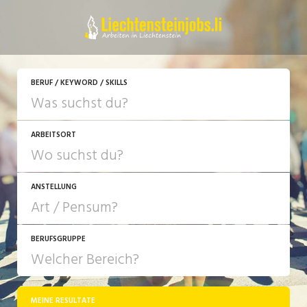
JETZT BEWERBEN
BERUF / KEYWORD / SKILLS
ARBEITSORT
ANSTELLUNG
BERUFSGRUPPE
JOB-TYP
10-100%
Festanstellung
MEINE RESULTATE
Bank, Versicherung