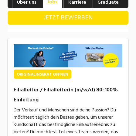
Jobs
Über uns
Karriere
Graduates
B
Industrie, Maschinenbau, Anlagenbau,
Produktion
JETZT BEWERBEN
Informatik, Telekommunikation
Kaufm. Berufe, Kundendienst, Verwaltung
Körperpflege, Wellness
Marketing, Kommunikation, Medien, Druck
Mechanik, Elektronik, Optik, Textil (Fertigung)
ORIGINALINSERAT ÖFFNEN
Medizin, Gesundheitswesen, Pflege
Filialleiter / Filialleiterin (m/w/d) 80-100%
Sicherheit, Rettung, Polizei, Zoll
Einleitung
Der Verkauf und Menschen sind deine Passion? Du
Verkauf, Handel, Kundenberatung,
möchtest täglich dein Bestes geben, um unserer
Aussendienst
Kundschaft das bestmögliche Einkaufserlebnis zu
bieten? Du möchtest Teil eines Teams werden, das