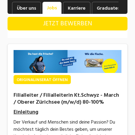
Industrie, Maschinenbau, Anlagenbau,
Jobs
Über uns
Karriere
Graduates
B
Produktion
JETZT BEWERBEN
Informatik, Telekommunikation
Kaufm. Berufe, Kundendienst, Verwaltung
Körperpflege, Wellness
Marketing, Kommunikation, Medien, Druck
Mechanik, Elektronik, Optik, Textil (Fertigung)
ORIGINALINSERAT ÖFFNEN
Medizin, Gesundheitswesen, Pflege
Filialleiter / Filialleiterin Kt.Schwyz - March
Sicherheit, Rettung, Polizei, Zoll
/ Oberer Zürichsee (m/w/d) 80-100%
Verkauf, Handel, Kundenberatung,
Einleitung
Aussendienst
Der Verkauf und Menschen sind deine Passion? Du
möchtest täglich dein Bestes geben, um unserer