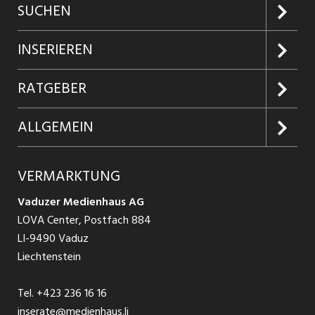
SUCHEN
Jobs suchen
INSERIEREN
Jobabo
Kundenlogin
RATGEBER
Firmen entdecken
Inserieren
Glossar
ALLGEMEIN
Jobs in Graubünden
Produkte
Ratgeber Arbeit
Über uns
VERMARKTUNG
Jobs in St. Gallen
Schnittstelle
Ratgeber Ausbildung / Weiterbildung
AGB
Vaduzer Medienhaus AG
Jobs in Glarus
LOVA Center, Postfach 884
Ratgeber Bewerbung / Rekrutierung
Datenschutzbestimmungen
LI-9490 Vaduz
Jobs in der Südostschweiz
Liechtenstein
Nutzungsbedingungen
Festanstellungen
Tel.
+423 236 16 16
Impressum
Temporär Jobs
inserate@medienhaus.li