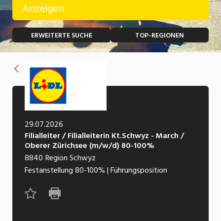
Anzeigen
Temporär (befristet)
Bau, Handwerk, Elektro
ERWEITERTE SUCHE
TOP-REGIONEN
Bildung, Kunst, Design, Soziale Berufe, Sport
Freelance
Chemie, Pharma, Biotechnologie
Praktikum
Zurück
Consulting, Human Resources
Lehrstelle
Einkauf, Logistik, Transport, Verkehr
Ferienjob
Engineering, Technik, Architektur
29.07.2026
Filialleiter / Filialleiterin Kt.Schwyz - March /
POSITION
Finanzen, Controlling, Treuhand, Recht
Oberer Zürichsee (m/w/d) 80-100%
8840
Region Schwyz
Gartenbau, Landwirtschaft, Forstwirtschaft
Führungsposition
Festanstellung
80-100%
|
Führungsposition
Gastronomie, Hotellerie, Tourismus,
Management / Kader
Lebensmittel
Immobilien, Facility Management, Reinigung