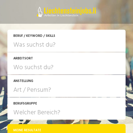
JETZT BEWERBEN
BERUF / KEYWORD / SKILLS
ARBEITSORT
ANSTELLUNG
BERUFSGRUPPE
JOB-TYP
10-100%
Festanstellung
MEINE RESULTATE
Bank, Versicherung