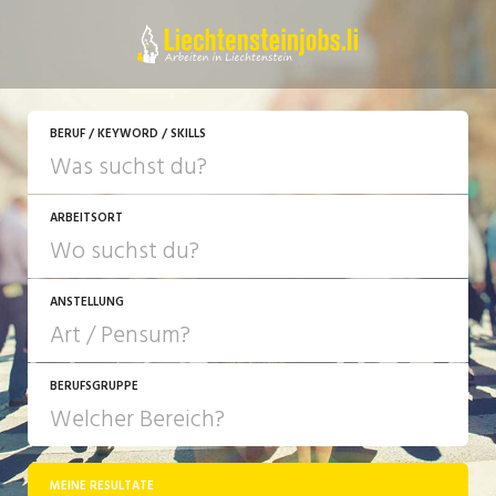
JETZT BEWERBEN
BERUF / KEYWORD / SKILLS
ARBEITSORT
ANSTELLUNG
BERUFSGRUPPE
JOB-TYP
10-100%
Festanstellung
MEINE RESULTATE
Bank, Versicherung