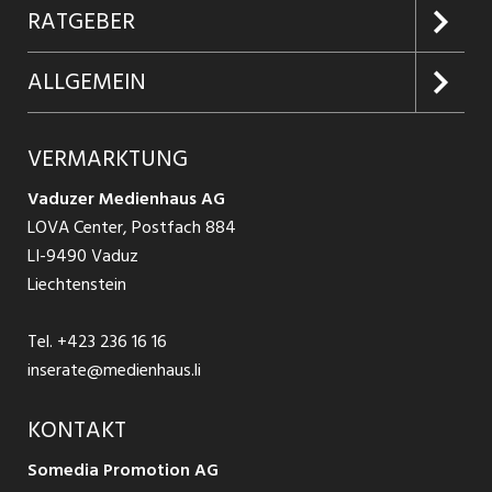
Jobabo
Kundenlogin
RATGEBER
Firmen entdecken
Inserieren
Glossar
ALLGEMEIN
Jobs in Graubünden
Produkte
Ratgeber Arbeit
Über uns
VERMARKTUNG
Jobs in St. Gallen
Schnittstelle
Ratgeber Ausbildung / Weiterbildung
AGB
Vaduzer Medienhaus AG
Jobs in Glarus
LOVA Center, Postfach 884
Ratgeber Bewerbung / Rekrutierung
Datenschutzbestimmungen
LI-9490 Vaduz
Jobs in der Südostschweiz
Liechtenstein
Nutzungsbedingungen
Festanstellungen
Tel.
+423 236 16 16
Impressum
Temporär Jobs
inserate@medienhaus.li
Teilzeit Jobs
KONTAKT
Somedia Promotion AG
Praktikum