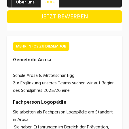
Jobs
Über uns
Industrie, Maschinenbau, Anlagenbau,
Produktion
JETZT BEWERBEN
Informatik, Telekommunikation
Kaufm. Berufe, Kundendienst, Verwaltung
Körperpflege, Wellness
MEHR INFOS ZU DIESEM JOB
Marketing, Kommunikation, Medien, Druck
Gemeinde Arosa
Mechanik, Elektronik, Optik, Textil (Fertigung)
Schule Arosa & Mittelschanfigg
Medizin, Gesundheitswesen, Pflege
Zur Ergänzung unseres Teams suchen wir auf Beginn
des Schuljahres 2025/26 eine
Sicherheit, Rettung, Polizei, Zoll
Fachperson Logopädie
Verkauf, Handel, Kundenberatung,
Aussendienst
Sie arbeiten als Fachperson Logopädie am Standort
in Arosa.
Sie haben Erfahrungen im Bereich der Prävention,