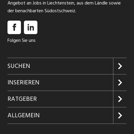
Angebot an Jobs in Liechtenstein, aus dem Ländle sowie
der benachbarten Südostschweiz.
Folgen Sie uns
SUCHEN
Jobs suchen
INSERIEREN
Jobabo
Kundenlogin
RATGEBER
Firmen entdecken
Inserieren
Glossar
ALLGEMEIN
Jobs in Graubünden
Produkte
Ratgeber Arbeit
Über uns