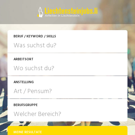
JETZT BEWERBEN
BERUF / KEYWORD / SKILLS
ARBEITSORT
ANSTELLUNG
BERUFSGRUPPE
JOB-TYP
10-100%
Festanstellung
MEINE RESULTATE
Bank, Versicherung