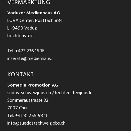
VERMARKTUNG
Jobs in St. Gallen
Schnittstelle
Ratgeber Ausbildung / Weiterbildung
AGB
Vaduzer Medienhaus AG
Jobs in Glarus
LOVA Center, Postfach 884
Ratgeber Bewerbung / Rekrutierung
Datenschutzbestimmungen
LI-9490 Vaduz
Jobs in der Südostschweiz
Liechtenstein
Nutzungsbedingungen
Festanstellungen
Tel.
+423 236 16 16
Impressum
Temporär Jobs
inserate@medienhaus.li
Teilzeit Jobs
KONTAKT
Somedia Promotion AG
Praktikum
südostschweizjobs.ch / liechtensteinjobs.li
Sommeraustrasse 32
7007 Chur
Tel.
+41 81 255 58 11
info@suedostschweizjobs.ch