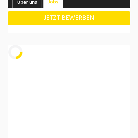
Jobs
Über uns
Industrie, Maschinenbau, Anlagenbau,
Produktion
JETZT BEWERBEN
Informatik, Telekommunikation
Kaufm. Berufe, Kundendienst, Verwaltung
Körperpflege, Wellness
Marketing, Kommunikation, Medien, Druck
Laden...
Mechanik, Elektronik, Optik, Textil (Fertigung)
Medizin, Gesundheitswesen, Pflege
Sicherheit, Rettung, Polizei, Zoll
Verkauf, Handel, Kundenberatung,
Aussendienst