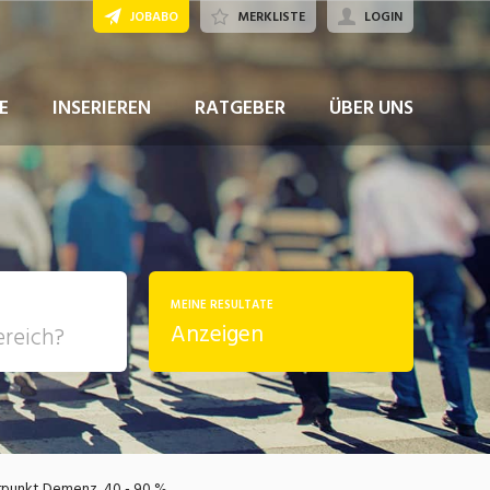
JOBABO
MERKLISTE
LOGIN
JETZT BEWERBEN
E
INSERIEREN
RATGEBER
ÜBER UNS
MEINE RESULTATE
Anzeigen
, Soziale
sposition
nsport,
rpunkt Demenz, 40 - 90 %