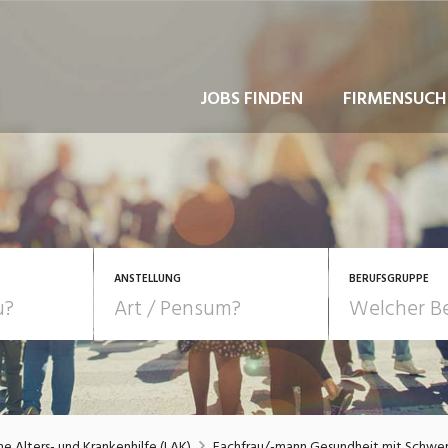
JOBS FINDEN
FIRMENSUCH
ANSTELLUNG
BERUFSGRUPPE
Bildung, Kunst, Design
10-100%
Pensum
POSITION
au, Handwerk, Elektro
Berufe, Sport
Temporär (befristet)
Führung
Einkauf, Logistik, Tra
he Alters- und Krankenhilfe (LAK)
Fachfrau/-mann Gesundheit mit Schwe