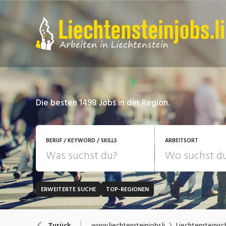
Die besten 1498 Jobs in der Region.
BERUF / KEYWORD / SKILLS
ARBEITSORT
ERWEITERTE SUCHE
TOP-REGIONEN
JOB-TYP
Bank, Versicherung
B
Festanstellung
www.liechtensteinjobs.li
Liechtensteinisc
Zurück