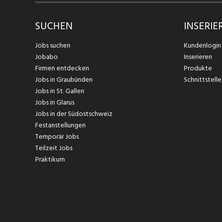
SUCHEN
INSERIE
Jobs suchen
Kundenlogin
Jobabo
Inserieren
Firmen entdecken
Produkte
Jobs in Graubünden
Schnittstelle
Jobs in St. Gallen
Jobs in Glarus
Jobs in der Südostschweiz
Festanstellungen
Temporär Jobs
Teilzeit Jobs
Praktikum