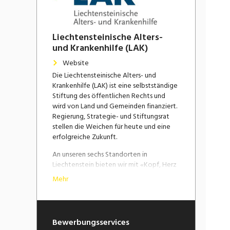
Liechtensteinische Alters-
und Krankenhilfe (LAK)
Website
Die Liechtensteinische Alters- und
Krankenhilfe (LAK) ist eine selbstständige
Stiftung des öffentlichen Rechts und
wird von Land und Gemeinden finanziert.
Regierung, Strategie- und Stiftungsrat
stellen die Weichen für heute und eine
erfolgreiche Zukunft.
An unseren sechs Standorten in
Liechtenstein bieten wir mit «Kopf, Herz
und Hand» ein vielfältiges Pflege- und
Mehr
Betreuungsangebot an. In unseren
ambulanten und stationären Bereichen
finden unsere Bewohnenden und unsere
Tagesgäste ein gemütliches und
Bewerbungsservices
wohnliches Umfeld, das Sicherheit