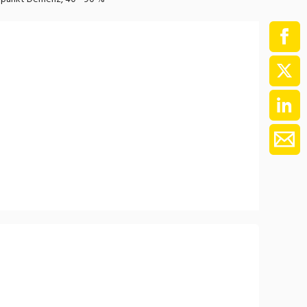
ment / Kader
chaft,
au,
on
ss
swesen,