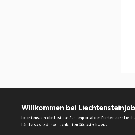
Willkommen bei Liechtensteinjobs
Liechtensteinjobs.li. ist das Stellenportal des Fürstentums Lie
Ländle sowie der benachbarten Südostschweiz.