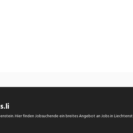
.li
chtenstein. Hier finden Jobsuchende ein breites Angebot an Jobs in Liechtens