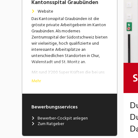
Kantonsspital Graubünden
Website
Das Kantonsspital Graubünden ist die
grösste private Arbeitgeberin im Kanton
Graubünden. Als modernes
Zentrumsspital der Südostschweiz bieten
wir vielseitige, hoch qualifizierte und
interessante Arbeitsplätze an
unterschiedlichen Standorten in Chur,
Walenstadt und St. Moritz an.
Mit rund 3'200 Super Kräften die bei uns
arbeiten, verfügen wir über eine
Mehr
attraktive Grösse: wir sind klein genug,
dass jede:r Mitarbeiter:in noch spürt, dass
ihr bzw. sein Einsatz zählt. Wir sind aber
gross genug, um modernste Ausstattung
Bewerbungsservices
und Methoden zu finanzieren, sodass
Spitzenmedizin angeboten werden
Bewerber-Cockpit anlegen
kann.
Zum Ratgeber
Bei uns im Kantonsspital gibt es viele