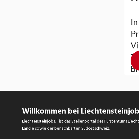
Willkommen bei Liechtensteinjobs
Liechtensteinjobs.li. ist das Stellenportal des Fürstentums Lie
Ländle sowie der benachbarten Südostschweiz.