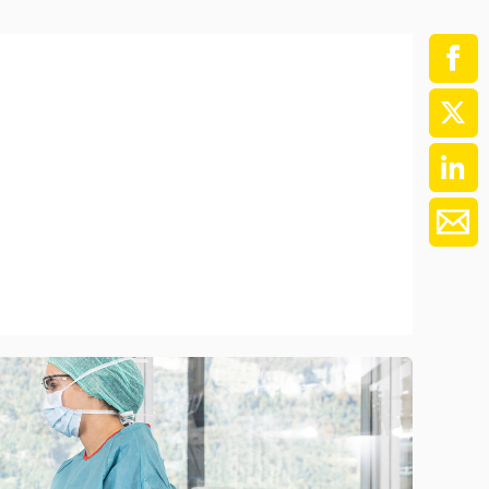
ment / Kader
chaft,
au,
on
ss
swesen,