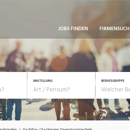
JOBS FINDEN
FIRMENSUCH
ANSTELLUNG
BERUFSGRUPPE
Bildung, Kunst, Design
10-100%
Pensum
POSITION
au, Handwerk, Elektro
Berufe, Sport
Temporär (befristet)
Führung
Einkauf, Logistik, Tra
raubünden
Fachfrau / Fachmann Operationstechnik