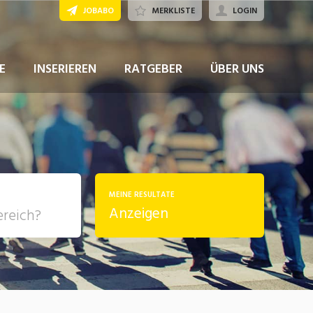
JOBABO
MERKLISTE
LOGIN
JETZT BEWERBEN
E
INSERIEREN
RATGEBER
ÜBER UNS
MEINE RESULTATE
Anzeigen
, Soziale
sposition
nsport,