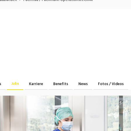
onsulting, Human Resources
Verkehr
Praktikum
Manage
nanzen, Controlling, Treuhand,
Gartenbau, Landwirts
echt
Forstwirtschaft
Ferienjob
mmobilien, Facility Management,
Industrie, Maschinenb
einigung
Anlagenbau, Produkti
aufm. Berufe, Kundendienst,
Körperpflege, Wellne
erwaltung
chanik, Elektronik, Optik, Textil
Medizin, Gesundheit
ertigung)
Pflege
Jobs
s
Karriere
Benefits
News
Fotos / Videos
erkauf, Handel, Kundenberatung,
ussendienst