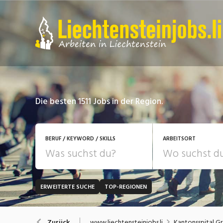
Die besten 1511 Jobs in der Region.
BERUF / KEYWORD / SKILLS
ARBEITSORT
ERWEITERTE SUCHE
TOP-REGIONEN
JOB-TYP
Bank, Versicherung
B
Festanstellung
www.liechtensteinjobs.li
Kantonsspital G
Zurück