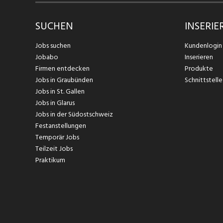
SUCHEN
INSERIE
Jobs suchen
Kundenlogin
Jobabo
Inserieren
Firmen entdecken
Produkte
Jobs in Graubünden
Schnittstelle
Jobs in St. Gallen
Jobs in Glarus
Jobs in der Südostschweiz
Festanstellungen
Temporär Jobs
Teilzeit Jobs
Praktikum