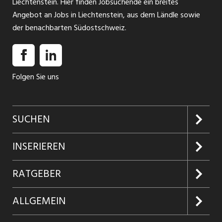
Liechtenstein. Hier finden Jobsuchende ein breites
Angebot an Jobs in Liechtenstein, aus dem Ländle sowie
der benachbarten Südostschweiz.
Folgen Sie uns
SUCHEN
Jobs suchen
INSERIEREN
Jobabo
Kundenlogin
RATGEBER
Firmen entdecken
Inserieren
Glossar
ALLGEMEIN
Jobs in Graubünden
Produkte