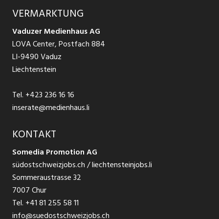
Ratgeber Arbeit
Über uns
VERMARKTUNG
Jobs in St. Gallen
Schnittstelle
Ratgeber Ausbildung / Weiterbildung
AGB
Vaduzer Medienhaus AG
Jobs in Glarus
LOVA Center, Postfach 884
Ratgeber Bewerbung / Rekrutierung
Datenschutzbestimmungen
LI-9490 Vaduz
Jobs in der Südostschweiz
Liechtenstein
Nutzungsbedingungen
Festanstellungen
Tel.
+423 236 16 16
Impressum
Temporär Jobs
inserate@medienhaus.li
Teilzeit Jobs
KONTAKT
Somedia Promotion AG
Praktikum
südostschweizjobs.ch / liechtensteinjobs.li
Sommeraustrasse 32
7007 Chur
Tel.
+41 81 255 58 11
info@suedostschweizjobs.ch