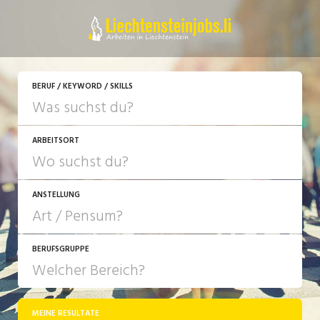
JETZT BEWERBEN
BERUF / KEYWORD / SKILLS
ARBEITSORT
ANSTELLUNG
BERUFSGRUPPE
JOB-TYP
10-100%
Festanstellung
MEINE RESULTATE
Bank, Versicherung