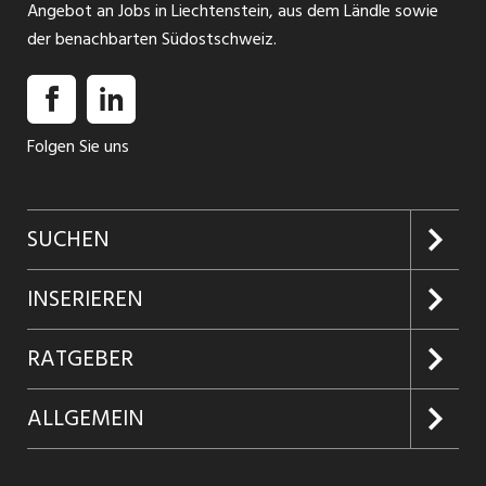
Angebot an Jobs in Liechtenstein, aus dem Ländle sowie
der benachbarten Südostschweiz.
Folgen Sie uns
SUCHEN
Jobs suchen
INSERIEREN
Jobabo
Kundenlogin
RATGEBER
Firmen entdecken
Inserieren
Glossar
ALLGEMEIN
Jobs in Graubünden
Produkte
Ratgeber Arbeit
Über uns