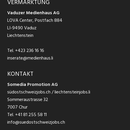
VERMARKTUNG
Jobs in St. Gallen
Schnittstelle
Ratgeber Ausbildung / Weiterbildung
AGB
Vaduzer Medienhaus AG
Jobs in Glarus
LOVA Center, Postfach 884
Ratgeber Bewerbung / Rekrutierung
Datenschutzbestimmungen
LI-9490 Vaduz
Jobs in der Südostschweiz
Liechtenstein
Nutzungsbedingungen
Festanstellungen
Tel.
+423 236 16 16
Impressum
Temporär Jobs
inserate@medienhaus.li
Teilzeit Jobs
KONTAKT
Somedia Promotion AG
Praktikum
südostschweizjobs.ch / liechtensteinjobs.li
Sommeraustrasse 32
7007 Chur
Tel.
+41 81 255 58 11
info@suedostschweizjobs.ch