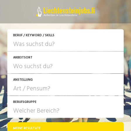
JETZT BEWERBEN
BERUF / KEYWORD / SKILLS
ARBEITSORT
ANSTELLUNG
BERUFSGRUPPE
JOB-TYP
10-100%
Festanstellung
MEINE RESULTATE
Bank, Versicherung