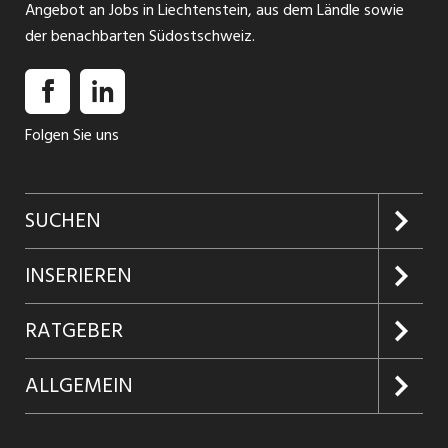
Angebot an Jobs in Liechtenstein, aus dem Ländle sowie
der benachbarten Südostschweiz.
Folgen Sie uns
SUCHEN
Jobs suchen
INSERIEREN
Jobabo
Kundenlogin
RATGEBER
Firmen entdecken
Inserieren
Glossar
ALLGEMEIN
Jobs in Graubünden
Produkte
Ratgeber Arbeit
Über uns