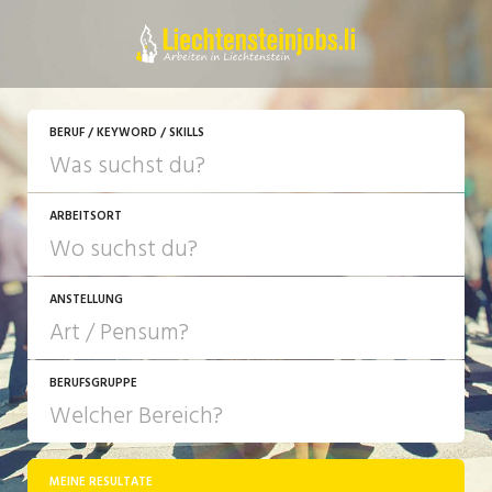
JETZT BEWERBEN
BERUF / KEYWORD / SKILLS
ARBEITSORT
ANSTELLUNG
BERUFSGRUPPE
JOB-TYP
10-100%
Festanstellung
MEINE RESULTATE
Bank, Versicherung