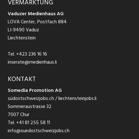
VERMARKTUNG
Jobs in St. Gallen
Schnittstelle
Ratgeber Ausbildung / Weiterbildung
AGB
Vaduzer Medienhaus AG
Jobs in Glarus
LOVA Center, Postfach 884
Ratgeber Bewerbung / Rekrutierung
Datenschutzbestimmungen
LI-9490 Vaduz
Jobs in der Südostschweiz
Liechtenstein
Nutzungsbedingungen
Festanstellungen
Tel.
+423 236 16 16
Impressum
Temporär Jobs
inserate@medienhaus.li
Teilzeit Jobs
KONTAKT
Somedia Promotion AG
Praktikum
südostschweizjobs.ch / liechtensteinjobs.li
Sommeraustrasse 32
7007 Chur
Tel.
+41 81 255 58 11
info@suedostschweizjobs.ch