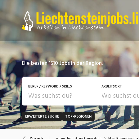
Die besten 1510 Jobs in der Region.
BERUF / KEYWORD / SKILLS
ARBEITSORT
ERWEITERTE SUCHE
TOP-REGIONEN
JOB-TYP
Bank, Versicherung
B
Festanstellung
www.liechtensteinjobs.li
Nay Engineering
Zurück