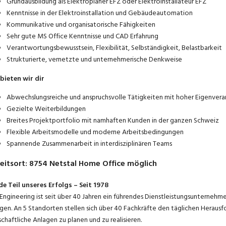
Grundausbildung als Elektroplaner EFZ oder Elektroinstallateur EFZ
Kenntnisse in der Elektroinstallation und Gebäudeautomation
Kommunikative und organisatorische Fähigkeiten
Sehr gute MS Office Kenntnisse und CAD Erfahrung
Verantwortungsbewusstsein, Flexibilität, Selbständigkeit, Belastbarkeit
Strukturierte, vernetzte und unternehmerische Denkweise
bieten wir dir
Abwechslungsreiche und anspruchsvolle Tätigkeiten mit hoher Eigenver
Gezielte Weiterbildungen
Breites Projektportfolio mit namhaften Kunden in der ganzen Schweiz
Flexible Arbeitsmodelle und moderne Arbeitsbedingungen
Spannende Zusammenarbeit in interdisziplinären Teams
eitsort
:
8754
Netstal
Home Office möglich
e Teil unseres Erfolgs – Seit 1978
Engineering ist seit über 40 Jahren ein führendes Dienstleistungsunternehme
gen. An 5 Standorten stellen sich über 40 Fachkräfte den täglichen Heraus
schaftliche Anlagen zu planen und zu realisieren.