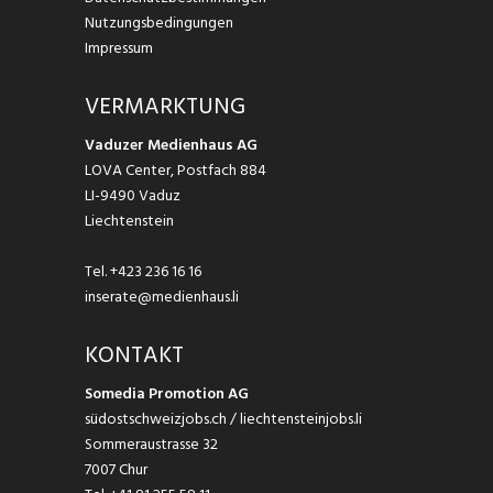
Nutzungsbedingungen
Impressum
VERMARKTUNG
Vaduzer Medienhaus AG
LOVA Center, Postfach 884
LI-9490 Vaduz
Liechtenstein
Tel.
+423 236 16 16
inserate@medienhaus.li
KONTAKT
Somedia Promotion AG
südostschweizjobs.ch / liechtensteinjobs.li
Sommeraustrasse 32
7007 Chur