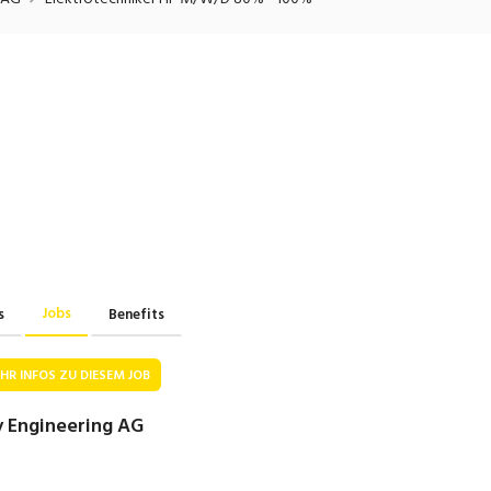
onsulting, Human Resources
Verkehr
Praktikum
Manage
nanzen, Controlling, Treuhand,
Gartenbau, Landwirts
echt
Forstwirtschaft
Ferienjob
mmobilien, Facility Management,
Industrie, Maschinenb
einigung
Anlagenbau, Produkti
aufm. Berufe, Kundendienst,
Körperpflege, Wellne
erwaltung
chanik, Elektronik, Optik, Textil
Medizin, Gesundheit
ertigung)
Pflege
Jobs
s
Benefits
erkauf, Handel, Kundenberatung,
ussendienst
HR INFOS ZU DIESEM JOB
 Engineering AG