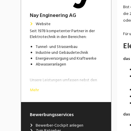
Bist
die 
Nay Engineering AG
oder
Website
Seit 1978 kompetenter Partner in der
Für 
Elektrotechnik in den Bereichen:
El
Tunnel- und Strassenbau
Industrie und Gebäudetechnik
Energieversorgung und Kraftwerke
das
Abwasseranlagen
Unsere Leistungen umfassen nebst den
Kerngeschäften Engineering und
Mehr
Bauleitung auch Konzeptentwürfe und
Expertisen.
Zusammen mit unseren Projektpartnern
schaffen wir die Infrastruktur von morgen.
Bewerbungsservices
das 
Für unsere anspruchsvollen Projekte
Bewerber-Cockpit anlegen
suchen wir dich als Fachkraft. Bringe dich
Zum Ratgeber