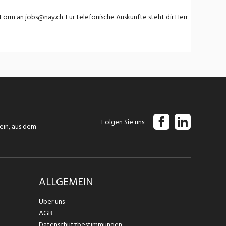
r Form an
jobs@nay.ch
. Für telefonische Auskünfte steht dir Herr
Folgen Sie uns
tein, aus dem
ALLGEMEIN
Über uns
AGB
Datenschutzbestimmungen