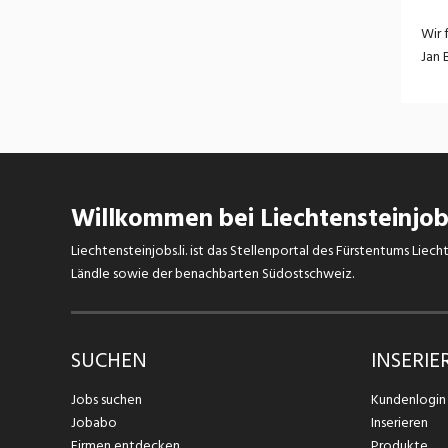
Wir 
Jan 
Willkommen bei Liechtensteinjobs
Liechtensteinjobs.li. ist das Stellenportal des Fürstentums Lie
Ländle sowie der benachbarten Südostschweiz.
SUCHEN
INSERIE
Jobs suchen
Kundenlogin
Jobabo
Inserieren
Firmen entdecken
Produkte