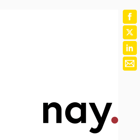
ment / Kader
chaft,
au,
on
ss
swesen,