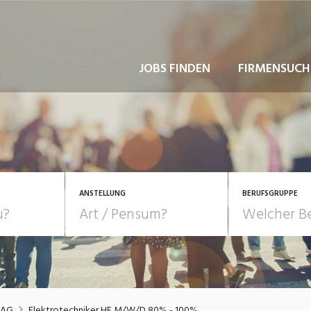
JOBS FINDEN
FIRMENSUCH
ANSTELLUNG
BERUFSGRUPPE
Bildung, Kunst, Design
10-100%
Pensum
POSITION
au, Handwerk, Elektro
Berufe, Sport
Temporär (befristet)
Führung
Einkauf, Logistik, Tra
 AG
Elektrotechniker HF M/W/D 80% - 100%