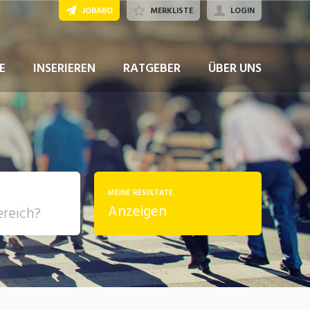
JOBABO
MERKLISTE
LOGIN
JETZT BEWERBEN
E
INSERIEREN
RATGEBER
ÜBER UNS
MEINE RESULTATE
Anzeigen
, Soziale
sposition
nsport,