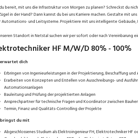
 du bereit, mit uns die Infrastruktur von Morgen zu planen? Schreckst du ni
Zügel in der Hand? Dann kannst du bei uns Karriere machen. Gestalte mit un
 Automations- und Leitsysteme. Projektiere mit uns intelligente Gebäude, 
unseren Standort in Netstal suchen wir per sofort oder nach Vereinbarung ei
ektrotechniker HF M/W/D 80% - 100%
 erwartet dich
Erbringen von Ingenieurleistungen in der Projektierung, Beschaffung und
Erarbeiten von Konzepten und Erstellen von Ausschreibungs- und Ausführu
Automationsanlagen
Bauleitung und Prüfung der projektierten Anlagen
Ansprechpartner für technische Fragen und Koordinator zwischen Bauher
Termin, Finanz und Qualitäts-Controlling der Projekte
bringst du mit
Abgeschlossenes Studium als Elektroingenieur FH, Elektrotechniker HF oder