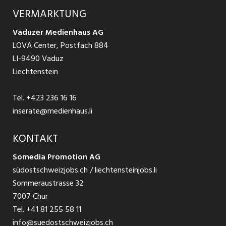
Ratgeber Arbeit
Über uns
VERMARKTUNG
Jobs in St. Gallen
Schnittstelle
Ratgeber Ausbildung / Weiterbildung
AGB
Vaduzer Medienhaus AG
Jobs in Glarus
LOVA Center, Postfach 884
Ratgeber Bewerbung / Rekrutierung
Datenschutzbestimmungen
LI-9490 Vaduz
Jobs in der Südostschweiz
Liechtenstein
Nutzungsbedingungen
Festanstellungen
Tel.
+423 236 16 16
Impressum
Temporär Jobs
inserate@medienhaus.li
Teilzeit Jobs
KONTAKT
Somedia Promotion AG
Praktikum
südostschweizjobs.ch / liechtensteinjobs.li
Sommeraustrasse 32
7007 Chur
Tel.
+41 81 255 58 11
info@suedostschweizjobs.ch