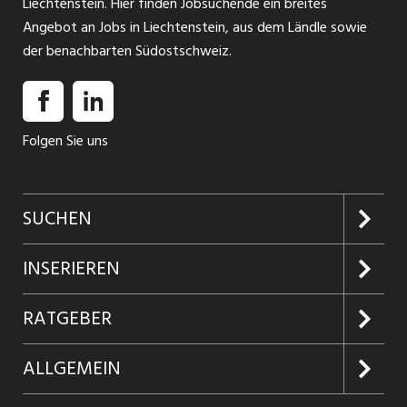
Liechtenstein. Hier finden Jobsuchende ein breites
Angebot an Jobs in Liechtenstein, aus dem Ländle sowie
der benachbarten Südostschweiz.
Folgen Sie uns
SUCHEN
Jobs suchen
INSERIEREN
Jobabo
Kundenlogin
RATGEBER
Firmen entdecken
Inserieren
Glossar
ALLGEMEIN
Jobs in Graubünden
Produkte