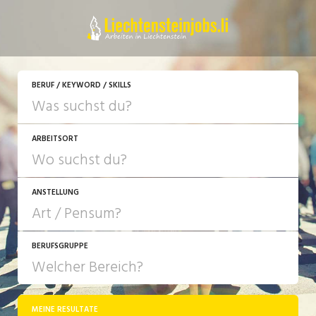
JETZT BEWERBEN
BERUF / KEYWORD / SKILLS
ARBEITSORT
ANSTELLUNG
BERUFSGRUPPE
JOB-TYP
10-100%
Festanstellung
MEINE RESULTATE
Bank, Versicherung