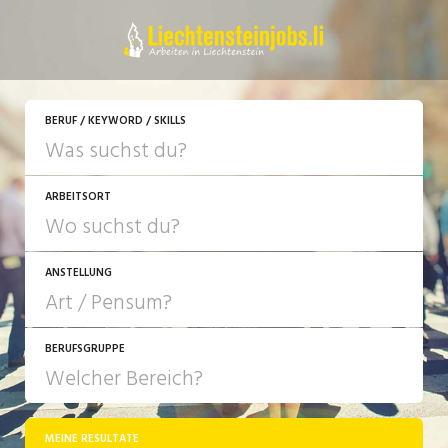
JETZT BEWERBEN
BERUF / KEYWORD / SKILLS
ARBEITSORT
ANSTELLUNG
BERUFSGRUPPE
JOB-TYP
10-100%
Festanstellung
MEINE RESULTATE
Bank, Versicherung