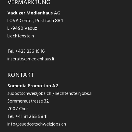
VERMARKTUNG
Jobs in St. Gallen
Schnittstelle
Ratgeber Ausbildung / Weiterbildung
AGB
Vaduzer Medienhaus AG
Jobs in Glarus
LOVA Center, Postfach 884
Ratgeber Bewerbung / Rekrutierung
Datenschutzbestimmungen
LI-9490 Vaduz
Jobs in der Südostschweiz
Liechtenstein
Nutzungsbedingungen
Festanstellungen
Tel.
+423 236 16 16
Impressum
Temporär Jobs
inserate@medienhaus.li
Teilzeit Jobs
KONTAKT
Somedia Promotion AG
Praktikum
südostschweizjobs.ch / liechtensteinjobs.li
Sommeraustrasse 32
7007 Chur
Tel.
+41 81 255 58 11
info@suedostschweizjobs.ch