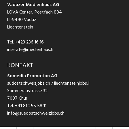
AGB
Vaduzer Medienhaus AG
Jobs in Glarus
LOVA Center, Postfach 884
Ratgeber Bewerbung / Rekrutierung
Datenschutzbestimmungen
LI-9490 Vaduz
Jobs in der Südostschweiz
Liechtenstein
Nutzungsbedingungen
Festanstellungen
Tel.
+423 236 16 16
Impressum
Temporär Jobs
inserate@medienhaus.li
Teilzeit Jobs
KONTAKT
Somedia Promotion AG
Praktikum
südostschweizjobs.ch / liechtensteinjobs.li
Sommeraustrasse 32
7007 Chur
Tel.
+41 81 255 58 11
info@suedostschweizjobs.ch