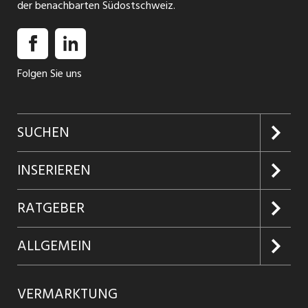
der benachbarten Südostschweiz.
Folgen Sie uns
SUCHEN
Jobs suchen
INSERIEREN
Jobabo
Kundenlogin
RATGEBER
Firmen entdecken
Inserieren
Glossar
ALLGEMEIN
Jobs in Graubünden
Produkte
Ratgeber Arbeit
Über uns
VERMARKTUNG
Jobs in St. Gallen
Schnittstelle
Ratgeber Ausbildung / Weiterbildung