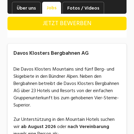
Industrie, Maschinenbau, Anlagenbau,
Jobs
Über uns
Fotos / Videos
Produktion
JETZT BEWERBEN
Informatik, Telekommunikation
Kaufm. Berufe, Kundendienst, Verwaltung
Körperpflege, Wellness
Davos Klosters Bergbahnen AG
Marketing, Kommunikation, Medien, Druck
Die Davos Klosters Mountains sind fünf Berg- und
Mechanik, Elektronik, Optik, Textil (Fertigung)
Skigebiete in den Bündner Alpen. Neben den
Bergbahnen betreibt die Davos Klosters Bergbahnen
Medizin, Gesundheitswesen, Pflege
AG über 23 Hotels und Resorts von der einfachen
Sicherheit, Rettung, Polizei, Zoll
Gruppenunterkunft bis zum gehobenen Vier-Sterne-
Superior.
Verkauf, Handel, Kundenberatung,
Aussendienst
Zur Unterstützung in den Mountain Hotels suchen
wir
ab August 2026
oder
nach Vereinbarung
jeweils eine Person als: