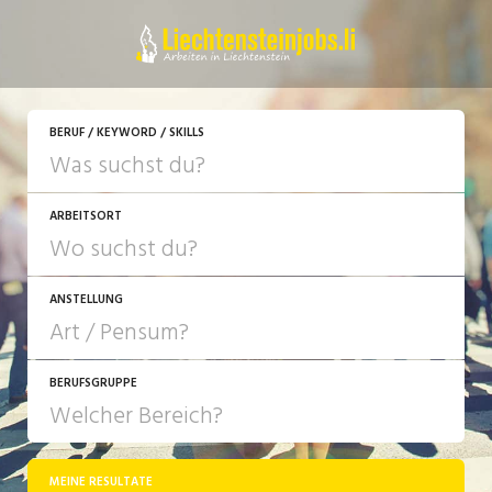
JETZT BEWERBEN
BERUF / KEYWORD / SKILLS
ARBEITSORT
ANSTELLUNG
BERUFSGRUPPE
JOB-TYP
10-100%
Festanstellung
MEINE RESULTATE
Bank, Versicherung