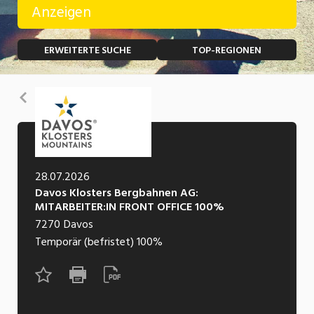
Anzeigen
Temporär (befristet)
Bau, Handwerk, Elektro
ERWEITERTE SUCHE
TOP-REGIONEN
Bildung, Kunst, Design, Soziale Berufe, Sport
Freelance
Chemie, Pharma, Biotechnologie
Praktikum
Zurück
Consulting, Human Resources
Lehrstelle
Einkauf, Logistik, Transport, Verkehr
Ferienjob
Engineering, Technik, Architektur
28.07.2026
Davos Klosters Bergbahnen AG:
POSITION
Finanzen, Controlling, Treuhand, Recht
MITARBEITER:IN FRONT OFFICE 100%
7270
Davos
Gartenbau, Landwirtschaft, Forstwirtschaft
Führungsposition
Temporär (befristet)
100%
Gastronomie, Hotellerie, Tourismus,
Management / Kader
Lebensmittel
Immobilien, Facility Management, Reinigung