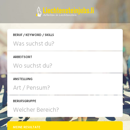
JETZT BEWERBEN
BERUF / KEYWORD / SKILLS
ARBEITSORT
ANSTELLUNG
BERUFSGRUPPE
JOB-TYP
10-100%
Festanstellung
MEINE RESULTATE
Bank, Versicherung