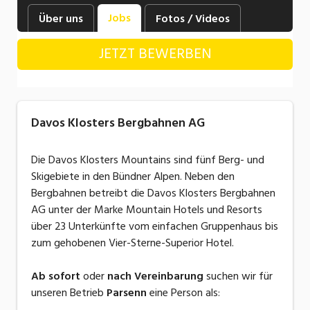
Industrie, Maschinenbau, Anlagenbau,
Jobs
Über uns
Fotos / Videos
Produktion
JETZT BEWERBEN
Informatik, Telekommunikation
Kaufm. Berufe, Kundendienst, Verwaltung
Körperpflege, Wellness
Davos Klosters Bergbahnen AG
Marketing, Kommunikation, Medien, Druck
Die Davos Klosters Mountains sind fünf Berg- und
Mechanik, Elektronik, Optik, Textil (Fertigung)
Skigebiete in den Bündner Alpen. Neben den
Bergbahnen betreibt die Davos Klosters Bergbahnen
Medizin, Gesundheitswesen, Pflege
AG unter der Marke Mountain Hotels und Resorts
Sicherheit, Rettung, Polizei, Zoll
über 23 Unterkünfte vom einfachen Gruppenhaus bis
zum gehobenen Vier-Sterne-Superior Hotel.
Verkauf, Handel, Kundenberatung,
Aussendienst
Ab sofort
oder
nach Vereinbarung
suchen wir für
unseren Betrieb
Parsenn
eine Person als: