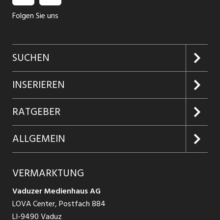
Folgen Sie uns
SUCHEN
Jobs suchen
INSERIEREN
Jobabo
Kundenlogin
RATGEBER
Firmen entdecken
Inserieren
Glossar
ALLGEMEIN
Jobs in Graubünden
Produkte
Ratgeber Arbeit
Über uns
VERMARKTUNG
Jobs in St. Gallen
Schnittstelle
Ratgeber Ausbildung / Weiterbildung
AGB
Vaduzer Medienhaus AG
Jobs in Glarus
LOVA Center, Postfach 884
Ratgeber Bewerbung / Rekrutierung
Datenschutzbestimmungen
LI-9490 Vaduz