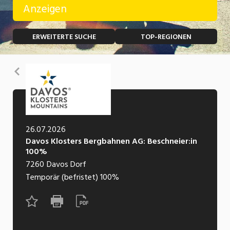
Anzeigen
Temporär (befristet)
Bau, Handwerk, Elektro
ERWEITERTE SUCHE
TOP-REGIONEN
Bildung, Kunst, Design, Soziale Berufe, Sport
Freelance
Chemie, Pharma, Biotechnologie
Praktikum
Zurück
Consulting, Human Resources
Lehrstelle
Einkauf, Logistik, Transport, Verkehr
Ferienjob
Engineering, Technik, Architektur
26.07.2026
Davos Klosters Bergbahnen AG: Beschneier:in
POSITION
Finanzen, Controlling, Treuhand, Recht
100%
7260
Davos Dorf
Gartenbau, Landwirtschaft, Forstwirtschaft
Führungsposition
Temporär (befristet)
100%
Gastronomie, Hotellerie, Tourismus,
Management / Kader
Lebensmittel
Immobilien, Facility Management, Reinigung