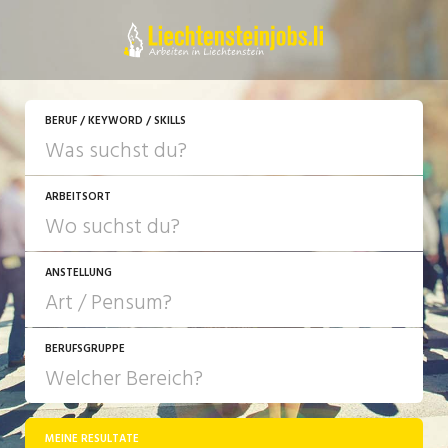
JETZT BEWERBEN
BERUF / KEYWORD / SKILLS
ARBEITSORT
ANSTELLUNG
BERUFSGRUPPE
JOB-TYP
10-100%
Festanstellung
MEINE RESULTATE
Bank, Versicherung