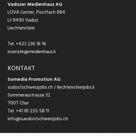
AGB
Vaduzer Medienhaus AG
Jobs in Glarus
LOVA Center, Postfach 884
Ratgeber Bewerbung / Rekrutierung
Datenschutzbestimmungen
LI-9490 Vaduz
Jobs in der Südostschweiz
Liechtenstein
Nutzungsbedingungen
Festanstellungen
Tel.
+423 236 16 16
Impressum
Temporär Jobs
inserate@medienhaus.li
Teilzeit Jobs
KONTAKT
Somedia Promotion AG
Praktikum
südostschweizjobs.ch / liechtensteinjobs.li
Sommeraustrasse 32
7007 Chur
Tel.
+41 81 255 58 11
info@suedostschweizjobs.ch