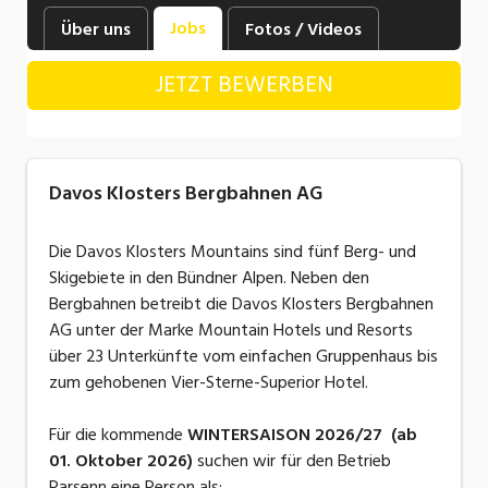
Industrie, Maschinenbau, Anlagenbau,
Jobs
Über uns
Fotos / Videos
Produktion
JETZT BEWERBEN
Informatik, Telekommunikation
Kaufm. Berufe, Kundendienst, Verwaltung
Körperpflege, Wellness
Davos Klosters Bergbahnen AG
Marketing, Kommunikation, Medien, Druck
Die Davos Klosters Mountains sind fünf Berg- und
Mechanik, Elektronik, Optik, Textil (Fertigung)
Skigebiete in den Bündner Alpen. Neben den
Bergbahnen betreibt die Davos Klosters Bergbahnen
Medizin, Gesundheitswesen, Pflege
AG unter der Marke Mountain Hotels und Resorts
Sicherheit, Rettung, Polizei, Zoll
über 23 Unterkünfte vom einfachen Gruppenhaus bis
zum gehobenen Vier-Sterne-Superior Hotel.
Verkauf, Handel, Kundenberatung,
Aussendienst
Für die kommende
WINTERSAISON 2026/27 (ab
01. Oktober 2026)
suchen wir für den Betrieb
Parsenn eine Person als: