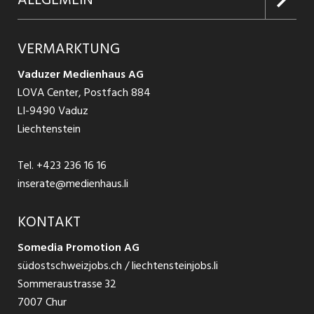
Jobs in Graubünden
Produkte
Ratgeber Arbeit
Über uns
VERMARKTUNG
Jobs in St. Gallen
Schnittstelle
Ratgeber Ausbildung / Weiterbildung
AGB
Vaduzer Medienhaus AG
Jobs in Glarus
LOVA Center, Postfach 884
Ratgeber Bewerbung / Rekrutierung
Datenschutzbestimmungen
LI-9490 Vaduz
Jobs in der Südostschweiz
Liechtenstein
Nutzungsbedingungen
Festanstellungen
Tel.
+423 236 16 16
Impressum
Temporär Jobs
inserate@medienhaus.li
Teilzeit Jobs
KONTAKT
Somedia Promotion AG
Praktikum
südostschweizjobs.ch / liechtensteinjobs.li
Sommeraustrasse 32
7007 Chur