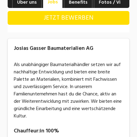
Jobs
Über uns
Benefits
Fotos / Videos
Industrie, Maschinenbau, Anlagenbau,
Produktion
JETZT BEWERBEN
Informatik, Telekommunikation
Kaufm. Berufe, Kundendienst, Verwaltung
Josias Gasser Baumaterialien AG
Körperpflege, Wellness
Marketing, Kommunikation, Medien, Druck
Als unabhängiger Baumaterialhändler setzen wir auf
nachhaltige Entwicklung und bieten eine breite
Mechanik, Elektronik, Optik, Textil (Fertigung)
Palette an Materialien, kombiniert mit Fachwissen
und zuverlässigem Service. In unserem
Medizin, Gesundheitswesen, Pflege
Familienunternehmen hast du die Chance, aktiv an
Sicherheit, Rettung, Polizei, Zoll
der Weiterentwicklung mit zuwirken. Wir bieten eine
gründliche Einarbeitung und eine wertschätzende
Verkauf, Handel, Kundenberatung,
Kultur.
Aussendienst
Chauffeur:in 100%