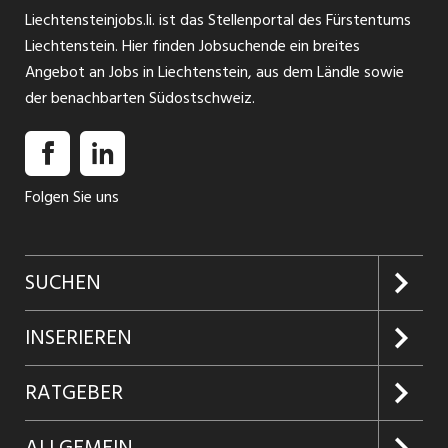
Liechtensteinjobs.li. ist das Stellenportal des Fürstentums
Liechtenstein. Hier finden Jobsuchende ein breites
Angebot an Jobs in Liechtenstein, aus dem Ländle sowie
der benachbarten Südostschweiz.
Folgen Sie uns
SUCHEN
Jobs suchen
INSERIEREN
Jobabo
Kundenlogin
RATGEBER
Firmen entdecken
Inserieren
Glossar
ALLGEMEIN