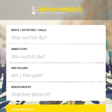
JETZT BEWERBEN
BERUF / KEYWORD / SKILLS
ARBEITSORT
ANSTELLUNG
BERUFSGRUPPE
JOB-TYP
10-100%
Festanstellung
MEINE RESULTATE
Bank, Versicherung