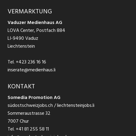
Produkte
Ratgeber Arbeit
Über uns
VERMARKTUNG
Jobs in St. Gallen
Schnittstelle
Ratgeber Ausbildung / Weiterbildung
AGB
Vaduzer Medienhaus AG
Jobs in Glarus
LOVA Center, Postfach 884
Ratgeber Bewerbung / Rekrutierung
Datenschutzbestimmungen
LI-9490 Vaduz
Jobs in der Südostschweiz
Liechtenstein
Nutzungsbedingungen
Festanstellungen
Tel.
+423 236 16 16
Impressum
Temporär Jobs
inserate@medienhaus.li
Teilzeit Jobs
KONTAKT
Somedia Promotion AG
Praktikum
südostschweizjobs.ch / liechtensteinjobs.li
Sommeraustrasse 32
7007 Chur
Tel.
+41 81 255 58 11