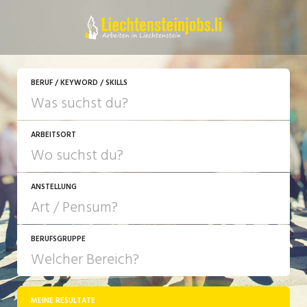
JETZT BEWERBEN
BERUF / KEYWORD / SKILLS
ARBEITSORT
ANSTELLUNG
BERUFSGRUPPE
JOB-TYP
10-100%
Festanstellung
MEINE RESULTATE
Bank, Versicherung