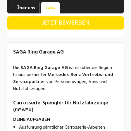
Industrie, Maschinenbau, Anlagenbau,
Jobs
Über uns
Produktion
JETZT BEWERBEN
Informatik, Telekommunikation
Kaufm. Berufe, Kundendienst, Verwaltung
Körperpflege, Wellness
SAGA Ring Garage AG
Marketing, Kommunikation, Medien, Druck
Die
SAGA
Ring Garage AG
ist ein über die Region
Mechanik, Elektronik, Optik, Textil (Fertigung)
hinaus bekannter
Mercedes-Benz Vertriebs- und
Servicepartner
von Personenwagen, Vans und
Medizin, Gesundheitswesen, Pflege
Nutzfahrzeugen.
Sicherheit, Rettung, Polizei, Zoll
Carrosserie-Spengler für Nutzfahrzeuge
Verkauf, Handel, Kundenberatung,
(m*w*d)
Aussendienst
DEINE AUFGABEN
Ausführung sämtlicher Carrosserie-Arbeiten