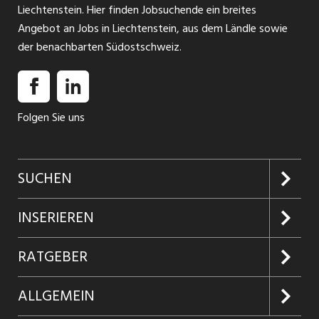
Liechtenstein. Hier finden Jobsuchende ein breites
Angebot an Jobs in Liechtenstein, aus dem Ländle sowie
der benachbarten Südostschweiz.
Folgen Sie uns
SUCHEN
Jobs suchen
INSERIEREN
Jobabo
Kundenlogin
RATGEBER
Firmen entdecken
Inserieren
Glossar
ALLGEMEIN
Jobs in Graubünden