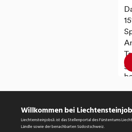
Willkommen bei Liechtensteinjobs
Liechtensteinjobs.li. ist das Stellenportal des Fürstentums Lie
Ländle sowie der benachbarten Südostschweiz.