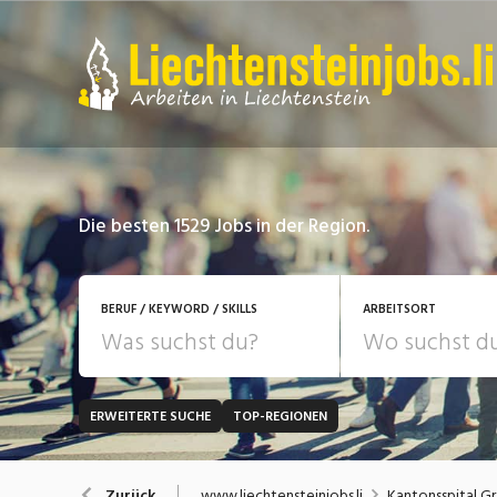
Die besten 1529 Jobs in der Region.
BERUF / KEYWORD / SKILLS
ARBEITSORT
ERWEITERTE SUCHE
TOP-REGIONEN
JOB-TYP
Bank, Versicherung
B
Festanstellung
www.liechtensteinjobs.li
Kantonsspital G
Zurück