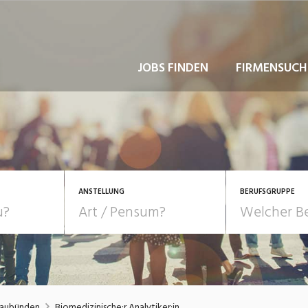
JOBS FINDEN
FIRMENSUCH
ANSTELLUNG
BERUFSGRUPPE
Bildung, Kunst, Design
10-100%
Pensum
POSITION
au, Handwerk, Elektro
Berufe, Sport
Temporär (befristet)
Führung
Einkauf, Logistik, Tra
raubünden
Biomedizinische:r Analytiker:in