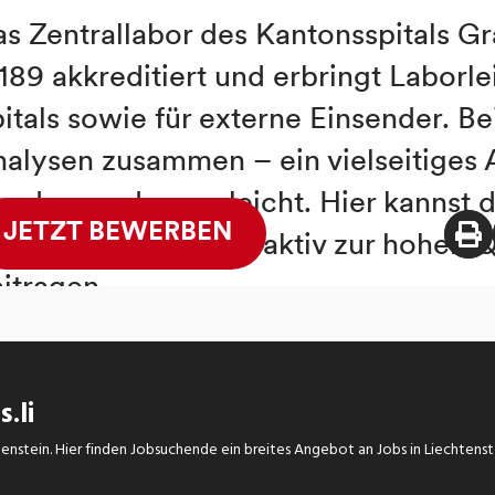
.li
chtenstein. Hier finden Jobsuchende ein breites Angebot an Jobs in Liechtens