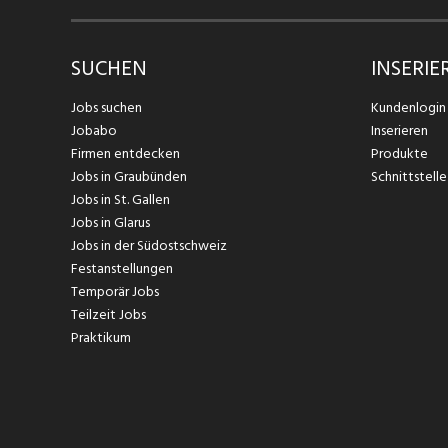
SUCHEN
INSERIE
Jobs suchen
Kundenlogin
Jobabo
Inserieren
Firmen entdecken
Produkte
Jobs in Graubünden
Schnittstelle
Jobs in St. Gallen
Jobs in Glarus
Jobs in der Südostschweiz
Festanstellungen
Temporär Jobs
Teilzeit Jobs
Praktikum