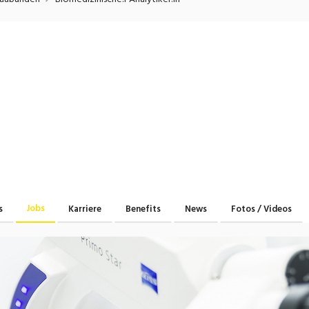
onsulting, Human Resources
Verkehr
Praktikum
Manage
nanzen, Controlling, Treuhand,
Gartenbau, Landwirts
echt
Forstwirtschaft
Ferienjob
mmobilien, Facility Management,
Industrie, Maschinenb
einigung
Anlagenbau, Produkti
aufm. Berufe, Kundendienst,
Körperpflege, Wellne
erwaltung
chanik, Elektronik, Optik, Textil
Medizin, Gesundheit
ertigung)
Pflege
erkauf, Handel, Kundenberatung,
Jobs
s
Karriere
Benefits
News
Fotos / Videos
ussendienst