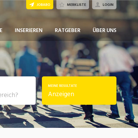
JOBABO
MERKLISTE
LOGIN
JETZT BEWERBEN
E
INSERIEREN
RATGEBER
ÜBER UNS
MEINE RESULTATE
Anzeigen
, Soziale
sposition
nsport,