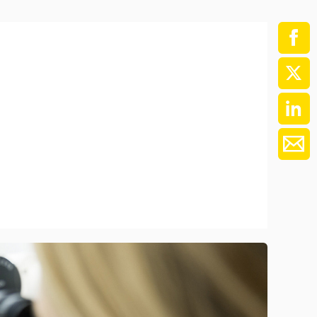
ment / Kader
chaft,
au,
on
ss
swesen,