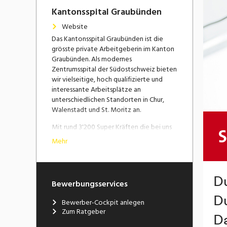
Kantonsspital Graubünden
Website
Das Kantonsspital Graubünden ist die
grösste private Arbeitgeberin im Kanton
Graubünden. Als modernes
Zentrumsspital der Südostschweiz bieten
wir vielseitige, hoch qualifizierte und
interessante Arbeitsplätze an
unterschiedlichen Standorten in Chur,
Walenstadt und St. Moritz an.
Mit rund 3'200 Super Kräften die bei uns
arbeiten, verfügen wir über eine
Mehr
attraktive Grösse: wir sind klein genug,
dass jede:r Mitarbeiter:in noch spürt, dass
ihr bzw. sein Einsatz zählt. Wir sind aber
gross genug, um modernste Ausstattung
Bewerbungsservices
und Methoden zu finanzieren, sodass
Spitzenmedizin angeboten werden
Bewerber-Cockpit anlegen
kann.
Zum Ratgeber
Bei uns im Kantonsspital gibt es viele