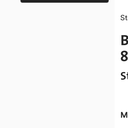
spannende Arbeitsbereiche und Jobs,
dies nicht nur im medizinischen Bereich.
Wir bieten insgesamt über 50
verschiedene Berufe an - von der
Administration, IT, Küche, Pflege bis hin
zur Spitaltechnik oder zum
Transportdienst, um nur einige zu nennen.
Damit ermöglichen wir interessante
Karrierepfade. Klingt verrückt, aber bei
uns ist fast alles möglich. Du musst es nur
wollen und selbst in die Hand nehmen.
Hier findest du unsere offenen Stellen:
Offene Stellen im Kantonsspital
Graubünden
Wir freuen uns auf deine Bewerbung!