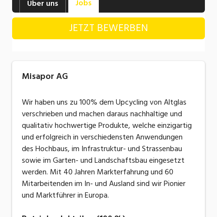
Jobs
Über uns
Industrie, Maschinenbau, Anlagenbau,
Produktion
JETZT BEWERBEN
Informatik, Telekommunikation
Kaufm. Berufe, Kundendienst, Verwaltung
Misapor AG
Körperpflege, Wellness
Marketing, Kommunikation, Medien, Druck
Wir haben uns zu 100% dem Upcycling von Altglas
verschrieben und machen daraus nachhaltige und
Mechanik, Elektronik, Optik, Textil (Fertigung)
qualitativ hochwertige Produkte, welche einzigartig
und erfolgreich in verschiedensten Anwendungen
Medizin, Gesundheitswesen, Pflege
des Hochbaus, im Infrastruktur- und Strassenbau
Sicherheit, Rettung, Polizei, Zoll
sowie im Garten- und Landschaftsbau eingesetzt
werden. Mit 40 Jahren Markterfahrung und 60
Verkauf, Handel, Kundenberatung,
Mitarbeitenden im In- und Ausland sind wir Pionier
Aussendienst
und Marktführer in Europa.