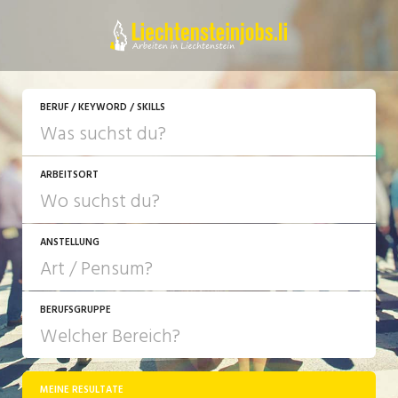
JETZT BEWERBEN
BERUF / KEYWORD / SKILLS
ARBEITSORT
ANSTELLUNG
BERUFSGRUPPE
JOB-TYP
10-100%
Festanstellung
MEINE RESULTATE
Bank, Versicherung